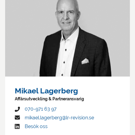
Mikael Lagerberg
Affärsutveckling & Partneransvarig
070-971 63 97
mikael.lagerberg@lr-revision.se
Besök oss