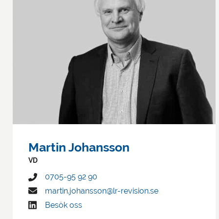
Martin Johansson
VD
0705-95 92 90
martin.johansson@lr-revision.se
Besök oss