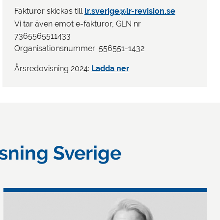
Fakturor skickas till
lr.sverige@lr-revision.se
Vi tar även emot e-fakturor, GLN nr
7365565511433
Organisationsnummer: 556551-1432
Årsredovisning 2024:
Ladda ner
sning Sverige