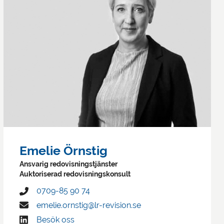
Emelie Örnstig
Ansvarig redovisningstjänster
Auktoriserad redovisningskonsult
0709-85 90 74
emelie.ornstig@lr-revision.se
Besök oss