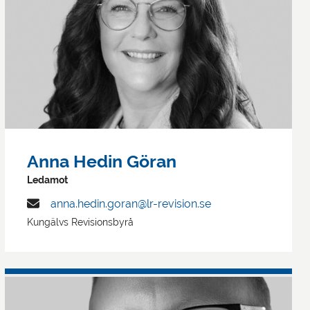
Anna Hedin Göran
Ledamot
anna.hedin.goran@lr-revision.se
Kungälvs Revisionsbyrå