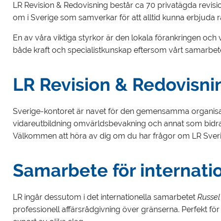
LR Revision & Redovisning består ca 70 privatägda revis
om i Sverige som samverkar för att alltid kunna erbjuda rät
En av våra viktiga styrkor är den lokala förankringen och
både kraft och specialistkunskap eftersom vårt samarbet
LR Revision & Redovisni
Sverige-kontoret är navet för den gemensamma organisati
vidareutbildning omvärldsbevakning och annat som bidrar ti
Välkommen att höra av dig om du har frågor om LR Sveri
Samarbete för internatio
LR ingår dessutom i det internationella samarbetet
Russel
professionell affärsrådgivning över gränserna. Perfekt för 