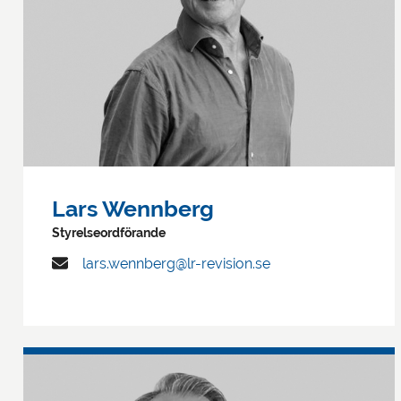
Lars Wennberg
Styrelseordförande
lars.wennberg@lr-revision.se