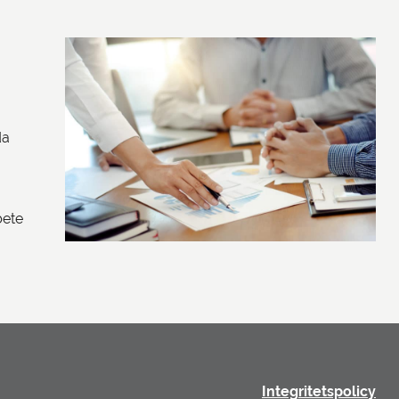
da
bete
Integritetspolicy