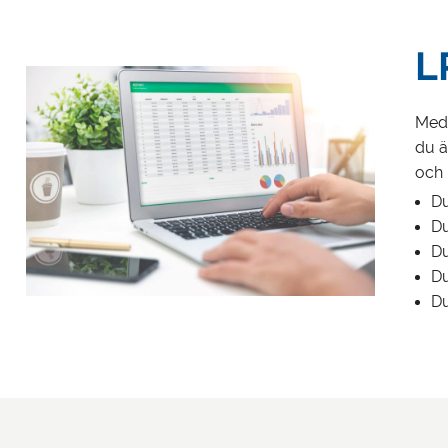
L
Med 
du ä
och 
Du
Du
Du
Du
Du