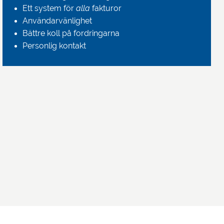
Ett system för
alla
fakturor
Användarvänlighet
Bättre koll på fordringarna
Personlig kontakt