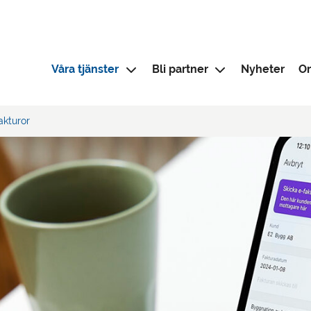
Våra tjänster
Bli partner
Nyheter
O
kturor