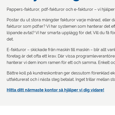
Pappers-fakturor, pdf-fakturor och e-fakturor – vi hjälper
Postar du ut stora mängder fakturor varje månad, eller då
fakturor som pdf:er? Vi har systemen som hanterar det e
löpande avtal? Vi har smarta upplägg för det. Vill du få fö
det.
E-fakturor – skickade från maskin till maskin – blir allt v
företag är det ofta ett krav. Där vissa programleverantöre
hanterar vi dem inom ramen för ett och samma. Enkelt oc
Bättre koll på kundreskontran ger dessutom förenklad ekono
utfakturerat och i nästa steg betalat. Inget trillar mellan s
Hitta ditt närmaste kontor så hjälper vi dig vidare!