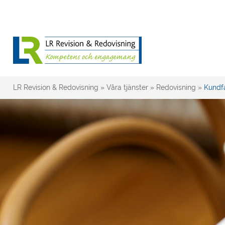
LR Revision & Redovisning
»
Våra tjänster
»
Redovisning
»
Kundfa