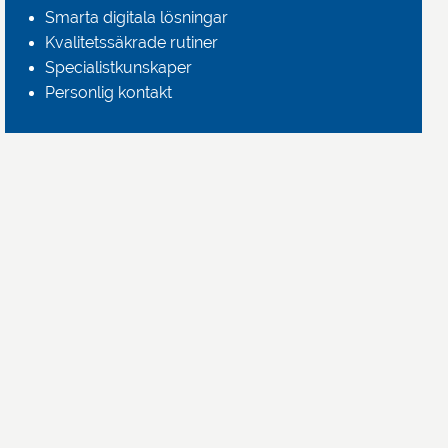
Smarta digitala lösningar
Kvalitetssäkrade rutiner
Specialistkunskaper
Personlig kontakt