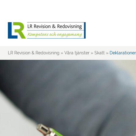
LR Revision & Redovisning
»
Våra tjänster
»
Skatt
»
Deklarationer