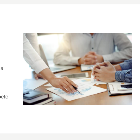
da
bete