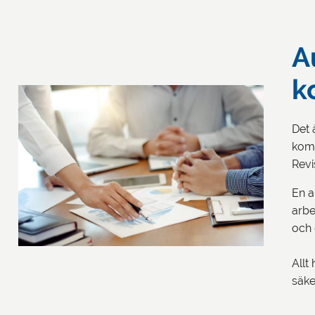
A
k
Det 
komp
Revi
En a
arbe
och 
Allt
säke