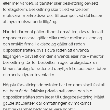
eller mer värdefulla tjänster sker beskattning oavsett
företagsform. Beskattning sker till ett värde som
motsvarar marknadsvärdet, till exempel vad det kostar
att hyra motsvarande tillgång.
När det däremot gäller dispositionsrätten, dvs rätten att
disponera en vara, gäller olika regler mellan aktiebolag
och enskild firma. I aktiebolag gäller att redan
dispositionsrätten, dvs själva rätten att använda
tillgången – oavsett om den används eller inte – medför
beskattning. Därför beskattas i regel företagsledare i
fåmansföretag för rätten att utnyttja fritidsbostäder, båtar
och andra dyrare inventarier.
Högsta förvaltningsdomstolen har i en dom slagit fast att
det bara är det faktiska privata nyttjandet och inte
dispositionsrätten som leder till uttagsbeskattning. Målet
gällde stallplatser där omfattningen av makarnas
hästverksamhet bedömdes vara hobby.