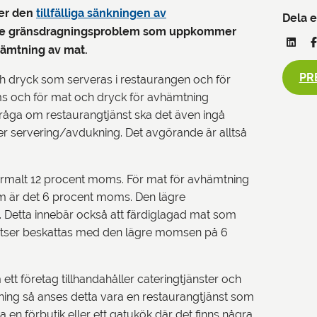
ler den
tillfälliga sänkningen av
Dela e
m de gränsdragningsproblem som uppkommer
hämtning av mat.
PR
ch dryck som serveras i restaurangen och för
ms och för mat och dryck för avhämtning
fråga om restaurangtjänst ska det även ingå
ler servering/avdukning. Det avgörande är alltså
normalt 12 procent moms. För mat för avhämtning
em är det 6 procent moms. Den lägre
. Detta innebär också att färdiglagad mat som
ttplatser beskattas med den lägre momsen på 6
 företag tillhandahåller cateringtjänster och
iskning så anses detta vara en restaurangtjänst som
 en förbutik eller ett gatukök där det finns några