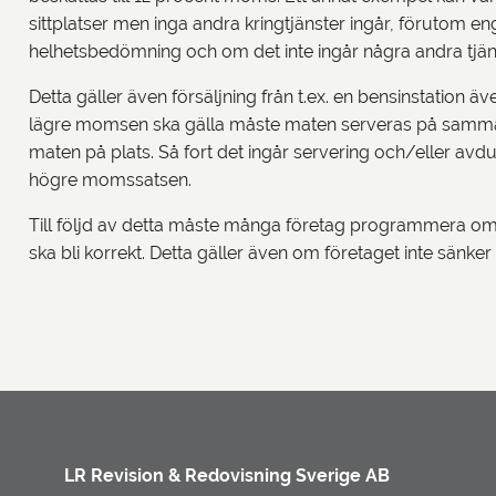
sittplatser men inga andra kringtjänster ingår, förutom en
helhetsbedömning och om det inte ingår några andra tjän
Detta gäller även försäljning från t.ex. en bensinstation ä
lägre momsen ska gälla måste maten serveras på samma sä
maten på plats. Så fort det ingår servering och/eller avdu
högre momssatsen.
Till följd av detta måste många företag programmera om
ska bli korrekt. Detta gäller även om företaget inte sänke
LR Revision & Redovisning Sverige AB