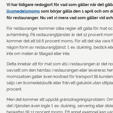
Vi har tidigare redogjort för vad som gäller när det gäl
livsmedelsmoms
som börjar gälla den 1 april och o
för restauranger. Nu vet vi mera vad som gäller vid av
För restauranger kommer olika regler att gälla för mat o
avhämtning. På restaurangtjänster är det 12 procent mo
kommer det att bli 6 procent moms. För att det ska vara 
någon form av restaurangtjänst, t. ex. dukning, bestick el
inte om maten är tillagad eller inte.
Detta innebär att för mat som äts i restaurangen är det 
oavsett om den hämtas i restaurangen eller levereras h
momssatsen gäller även kostnad för transport till kunden
säljs i en livsmedelsbutik eller från ett gatukök utan si
procent.
Men det kommer att uppstå gränsdragningsproblem. Om ett
det i tjänsten även ingår t. ex. dukning, servering eller d
beskattas till 12 procent moms. Ett annat exempel kan vara