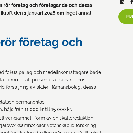
m rör företag och företagande och dessa
 ikraft den 1 januari 2026 om inget annat
PR
rör företag och
 med fokus på låg och medelinkomsttagare både
tta kommer att presenteras senare i höst.
id försäljning av aktier i fåmansbolag, dessa
splatsen permanentas.
 höjs från 11 000 kr till 15 000 kr.
eell verksamhet i form av en skattereduktion.
hjälpverksamhet eller vetenskaplig forskning.
et för skattereduktion måste uppgå till minst