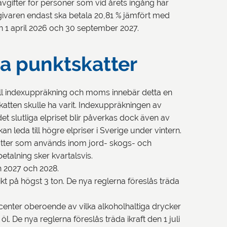
ravgifter för personer som vid årets ingång har
tsgivaren endast ska betala 20,81 % jämfört med
den 1 april 2026 och 30 september 2027.
ra punktskatter
 till indexuppräkning och moms innebär detta en
atten skulle ha varit. Indexuppräkningen av
det slutliga elpriset blir påverkas dock även av
n leda till högre elpriser i Sverige under vintern.
skatter som används inom jord- skogs- och
talning sker kvartalsvis.
en 2027 och 2028.
t på högst 3 ton. De nya reglerna föreslås träda
enter oberoende av vilka alkoholhaltiga drycker
l. De nya reglerna föreslås träda ikraft den 1 juli