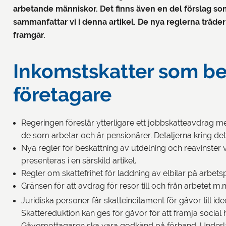
arbetande människor. Det finns även en del förslag so
sammanfattar vi i denna artikel. De nya reglerna träder
framgår.
Inkomstskatter som be
företagare
Regeringen föreslår ytterligare ett jobbskatteavdrag
de som arbetar och är pensionärer. Detaljerna kring de
Nya regler för beskattning av utdelning och reavinster v
presenteras i en särskild artikel.
Regler om skattefrihet för laddning av elbilar på arbet
Gränsen för att avdrag för resor till och från arbetet m.m.
Juridiska personer får skatteincitament för gåvor till id
Skattereduktion kan ges för gåvor för att främja social 
Gåvomottagaren ska vara godkänd på förhand. Underlag