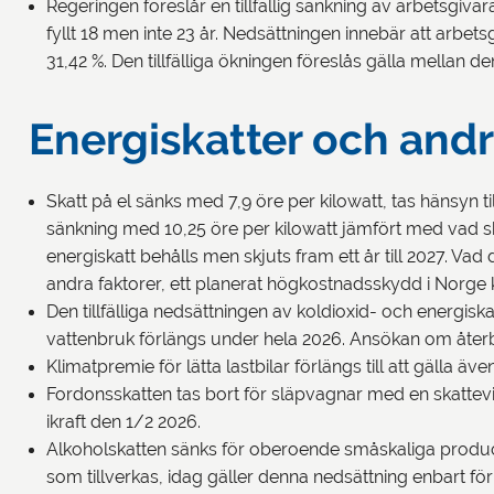
Regeringen föreslår en tillfällig sänkning av arbetsgiva
fyllt 18 men inte 23 år. Nedsättningen innebär att arbe
31,42 %. Den tillfälliga ökningen föreslås gälla mellan 
Energiskatter och and
Skatt på el sänks med 7,9 öre per kilowatt, tas hänsyn
sänkning med 10,25 öre per kilowatt jämfört med vad sk
energiskatt behålls men skjuts fram ett år till 2027. Vad 
andra faktorer, ett planerat högkostnadsskydd i Norge ka
Den tillfälliga nedsättningen av koldioxid- och energi
vattenbruk förlängs under hela 2026. Ansökan om återbe
Klimatpremie för lätta lastbilar förlängs till att gälla äv
Fordonsskatten tas bort för släpvagnar med en skattevik
ikraft den 1/2 2026.
Alkoholskatten sänks för oberoende småskaliga produc
som tillverkas, idag gäller denna nedsättning enbart för ö