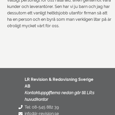
väldigt personligt för oss i alla led, även gentemot våra
kunder och leverantörer. Sen har vi ju barn och jag har
dessutom ett vanligt heltidsjobb utanför firman så att
ha en person och en byrå som man verkligen litar på är
otroligt mycket värt för oss.
LR Revision & Redovisning Sverige
AB
Kontaktuppgifterna nedan går till LR:s
huvudkontor
Tel: 08-545 882 39
info@lr-revision.se