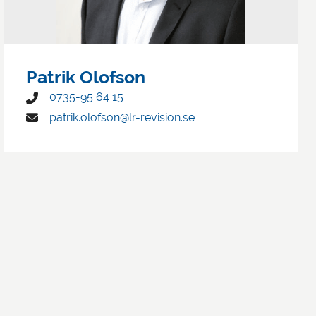
Patrik Olofson
0735-95 64 15
patrik.olofson@lr-revision.se