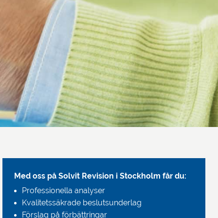
Med oss på Solvit Revision i Stockholm får du:
Professionella analyser
Kvalitetssäkrade beslutsunderlag
Förslag på förbättringar