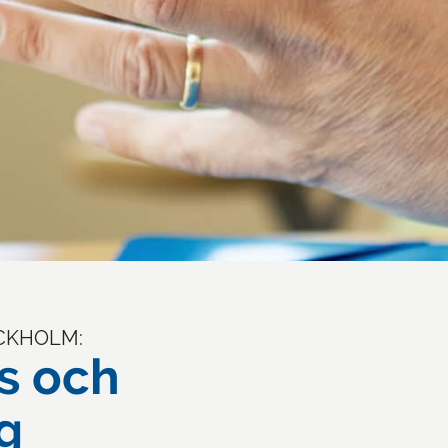
OCKHOLM:
s och
g