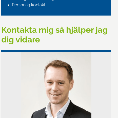
Personlig kontakt
Kontakta mig så hjälper jag
dig vidare