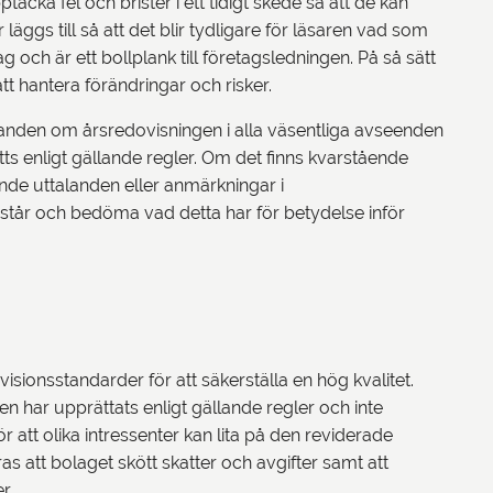
pptäcka fel och brister i ett tidigt skede så att de kan
 läggs till så att det blir tydligare för läsaren vad som
och är ett bollplank till företagsledningen. På så sätt
att hantera förändringar och risker.
alanden om årsredovisningen i alla väsentliga avseenden
tts enligt gällande regler. Om det finns kvarstående
ande uttalanden eller anmärkningar i
skt står och bedöma vad detta har för betydelse inför
isionsstandarder för att säkerställa en hög kvalitet.
en har upprättats enligt gällande regler och inte
r att olika intressenter kan lita på den reviderade
 att bolaget skött skatter och avgifter samt att
r.