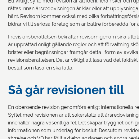
Ett viktigt syfte med revision är att identifiera risker och u
rättas innan årsredovisningen är klar eller att upplysningar
hänt. Revisorn kommer också med olika förbättringsförslag 
bidrar vi till seriösa företag som är bättre förberedda för 
I revisionsberättelsen bekräftar revisorn genom sina utt
är upprättad enligt gällande regler och att förvaltning skö
brister eller begränsningar framgår detta i form av avvik
revisionsberättelsen. Det är viktigt att läsa vad det fakti
beslut som läsaren ska fatta.
Så går revisionen till
En oberoende revision genomförs enligt internationella rev
Syftet med revisionen är att säkerställa att årsredovisning
innehåller några väsentliga fel. Det skapar trygghet och gö
informationen som underlag för beslut. Dessutom revideras
styrelse och VD har följt aktiebolagslagen och andra regle