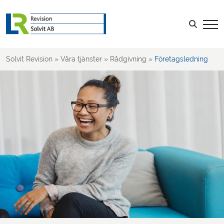
Rådgivning
Affärsutveckling
Sök efter:
Ägarskifte
Företagsledning
Solvit Revision
»
Våra tjänster
»
Rådgivning
»
Företagsledning
Ekonomistyrning
Riskhantering
Bakgrundskontroll
Affärsplaner
Företagsformer
Kompanjoner
Företag i kris
LOGGA IN