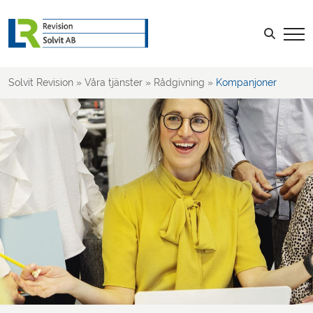
Rådgivning
Affärsutveckling
Sök efter:
Ägarskifte
Företagsledning
Solvit Revision
»
Våra tjänster
»
Rådgivning
»
Kompanjoner
Ekonomistyrning
Riskhantering
Bakgrundskontroll
Affärsplaner
Företagsformer
Kompanjoner
Företag i kris
LOGGA IN