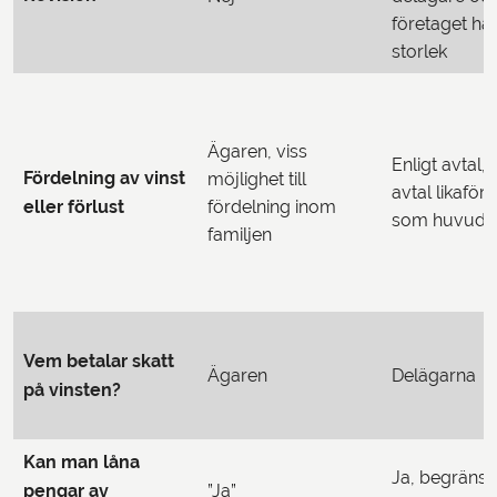
företaget har
storlek
Ägaren, viss
Enligt avtal,
Fördelning av vinst
möjlighet till
avtal likaför
eller förlust
fördelning inom
som huvudr
familjen
Vem betalar skatt
Ägaren
Delägarna
på vinsten?
Kan man låna
Ja, begränsn
pengar av
”Ja”