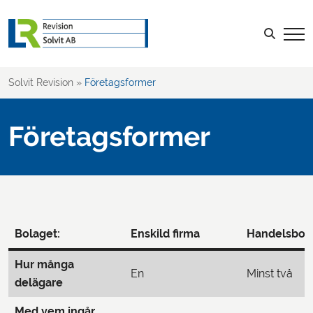
Sök efter:
LOGGA IN
Solvit Revision
»
Företagsformer
Företagsformer
Bolaget:
Enskild firma
Handelsbol
Hur många
En
Minst två
delägare
Med vem ingår