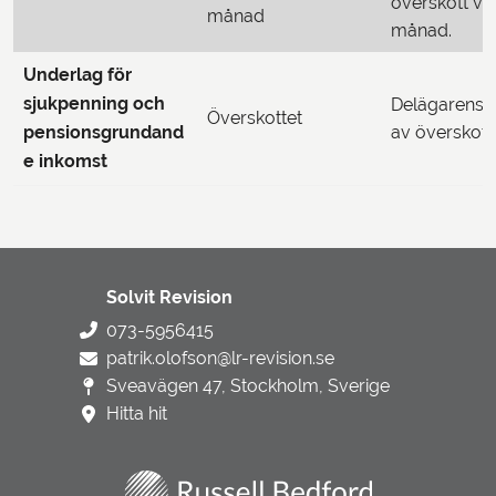
överskott va
månad
månad.
Underlag för
sjukpenning och
Delägarens 
Överskottet
pensionsgrundand
av överskott
e inkomst
Solvit Revision
073-5956415
patrik.olofson@lr-revision.se
Sveavägen 47, Stockholm, Sverige
Hitta hit