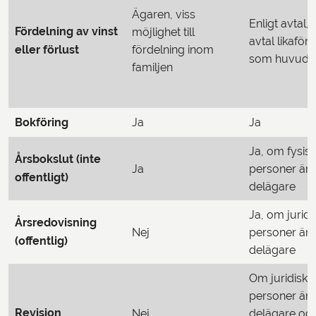
Ägaren, viss
Enligt avtal,
Fördelning av vinst
möjlighet till
avtal likaför
eller förlust
fördelning inom
som huvudr
familjen
Bokföring
Ja
Ja
Ja, om fysis
Årsbokslut (inte
Ja
personer är
offentligt)
delägare
Ja, om juridi
Årsredovisning
Nej
personer är
(offentlig)
delägare
Om juridiska
personer är
Revision
Nej
delägare oc