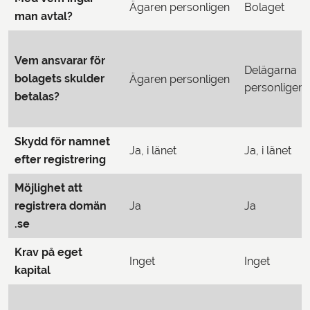
Ägaren personligen
Bolaget
man avtal?
Vem ansvarar för
Delägarna
bolagets skulder
Ägaren personligen
personligen
betalas?
Skydd för namnet
Ja, i länet
Ja, i länet
efter registrering
Möjlighet att
registrera domän
Ja
Ja
.se
Krav på eget
Inget
Inget
kapital