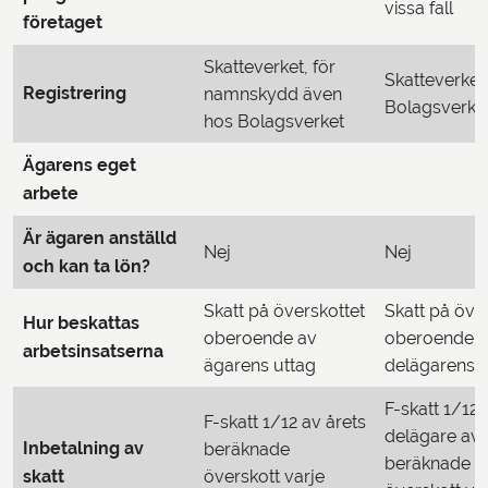
vissa fall
företaget
Skatteverket, för
Skatteverket
Registrering
namnskydd även
Bolagsverke
hos Bolagsverket
Ägarens eget
arbete
Är ägaren anställd
Nej
Nej
och kan ta lön?
Skatt på överskottet
Skatt på öve
Hur beskattas
oberoende av
oberoende 
arbetsinsatserna
ägarens uttag
delägarens u
F-skatt 1/12
F-skatt 1/12 av årets
delägare av 
Inbetalning av
beräknade
beräknade
skatt
överskott varje