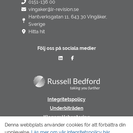
0151-136 00
vingaker@lr-revision.se
Hantverksgatan 11, 643 30 Vingåker,
Sverige
Hitta hit
Följ oss på sociala medier
Integritetspolicy
Underbiträden
Klagomålshantering
Denna webbplats använder cookies för att förbättra din
upplevelse.
Läs mer om vår integritetspolicy här.