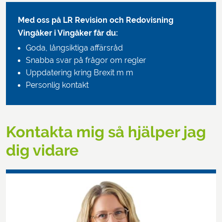
Med oss på LR Revision och Redovisning
Vingåker i Vingåker får du:
Goda, långsiktiga affärsråd
Snabba svar på frågor om regler
Uppdatering kring Brexit m m
Personlig kontakt
Kontakta mig så hjälper jag
dig vidare