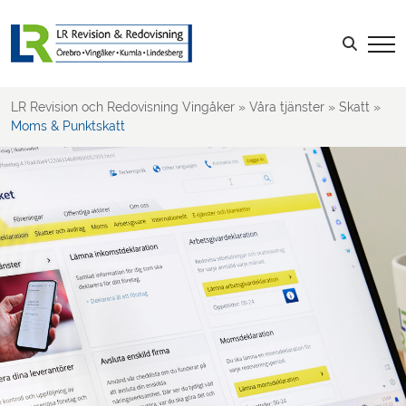
Skatt
Ägarledda företag
Sök efter:
Företagsbeskattning
Moms & Punktskatt
LR Revision och Redovisning Vingåker
»
Våra tjänster
»
Skatt
»
Deklarationer
Moms & Punktskatt
Rådgivning
LOGGA IN