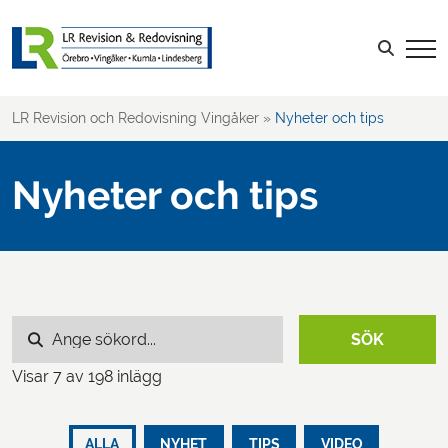
Sök efter:
LOGGA IN
LR Revision och Redovisning Vingåker
»
Nyheter och tips
Nyheter och tips
Sök efter:
SÖK
Visar
7
av 198 inlägg
ALLA
NYHET
TIPS
VIDEO