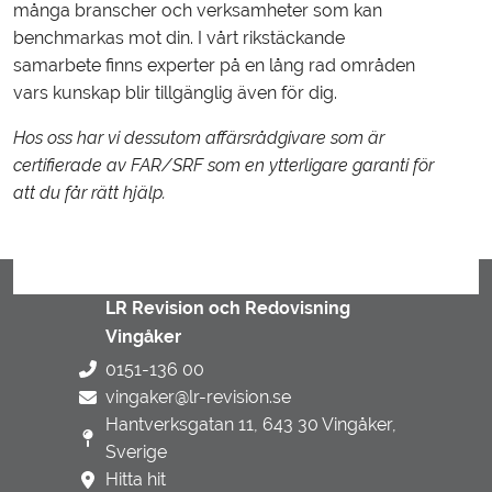
många branscher och verksamheter som kan
benchmarkas mot din. I vårt rikstäckande
samarbete finns experter på en lång rad områden
vars kunskap blir tillgänglig även för dig.
Hos oss har vi dessutom affärsrådgivare som är
certifierade av FAR/SRF som en ytterligare garanti för
att du får rätt hjälp.
LR Revision och Redovisning
Vingåker
0151-136 00
vingaker@lr-revision.se
Hantverksgatan 11, 643 30 Vingåker,
Sverige
Hitta hit