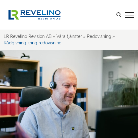
Kalkyler & Budget
Rapportering & Uppföljning
Sök efter:
Deklaration, Bokslut & Årsredovisning
Rådgivning kring redovisning
LR Revelino Revision AB
»
Våra tjänster
»
Redovisning
»
Revision
Rådgivning kring redovisning
Skatt
Rådgivning
LOGGA IN