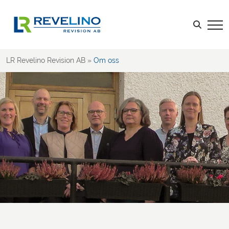
Om oss
Lediga jobb
Sök efter:
LOGGA IN
LR Revelino Revision AB
»
Om oss