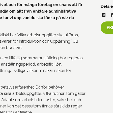
livet och för många företag en chans att få
Dela e
ndla om allt från enklare administrativa
är tar vi upp vad du ska tänka på när du
PR
iskt har. Vilka arbetsuppgifter ska utföras,
varar för introduktion och upplärning? Ju
 en bra start.
ven en tillfällig sommaranställning bör regleras
 anställningsperiod, arbetstid, lön,
ning. Tydliga villkor minskar risken för
betslivserfarenhet. Därför behöver
 sina arbetsuppgifter, vilka rutiner som gäller
sådant som arbetstider, raster, säkerhet och
er kan det dessutom finnas särskilda regler
er som är tillåtna.