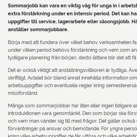
Sommarjobb kan vara en viktig väg för unga in i arbets
extra förstärkning under en intensiv period. Det kan ha
uppgifter till service, lagerarbete eller säsongsjobb. H
anställer sommarjobbare.
Börja med att fundera över vilket behov verksamheten fakt
under vilken period behövs förstärkning och vem som ans
tydligare planering från början, desto lättare blir det att få
Det är också viktigt att anställningsvillkoren är tydliga. Ä
skriftligt. Avtalet bör bland annat innehålla information om
arbetsuppgifter och eventuella regler kring semesterersätt
missförstånd.
Många som sommarjobbar har liten eller ingen tidigare ar
introduktionen vara genomtänkt. Den som börjar ska förstå
och vem man vänder sig till med frågor. Det gäller också 
förväntningar på ansvar och bemötande. För yngre person
kring vilka arbetsuppgifter de får utföra och vilka arbetstid