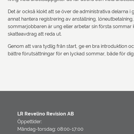
Det är också klokt att se över de administrativa delarna 
annat hantera registrering av anställning, löneutbetalnin
sommarjobbaren är ung eller arbetar sin första sommar ka
skatteavdrag att reda ut.
Genom att vara tydlig från start, ge en bra introduktion o
bättre förutsättningar för en lyckad sommar, både för d
LR Revelino Revision AB
Öppettider:
Måndag-torsdag: 08:00-17:00