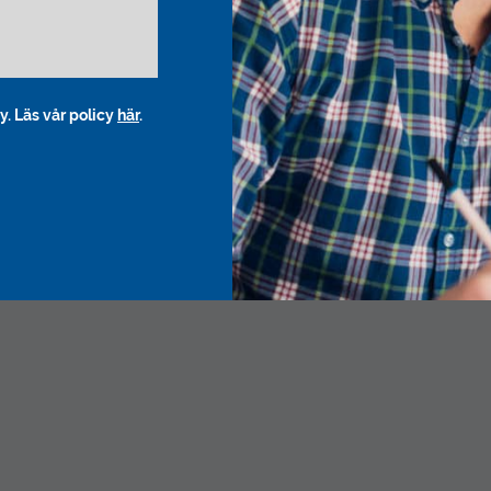
y. Läs vår policy
här
.