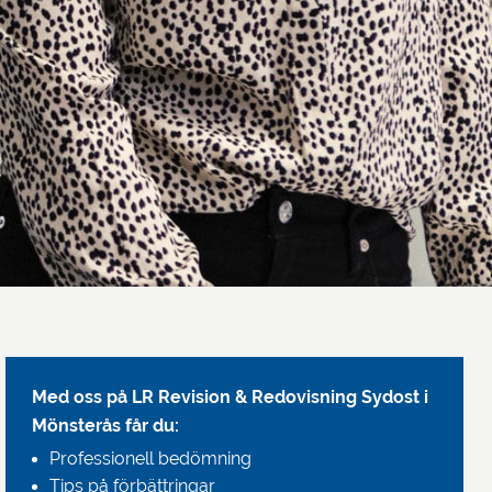
Med oss på LR Revision & Redovisning Sydost i
Mönsterås får du:
Professionell bedömning
Tips på förbättringar