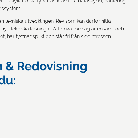
 uppfyller olika typer av krav t.ex. dataskydd, hantering
ngssystem.
n tekniska utvecklingen. Revisorn kan därför hitta
h nya tekniska lösningar. Att driva företag är ensamt och
, har tystnadsplikt och står fri från sidointressen.
n & Redovisning
du: