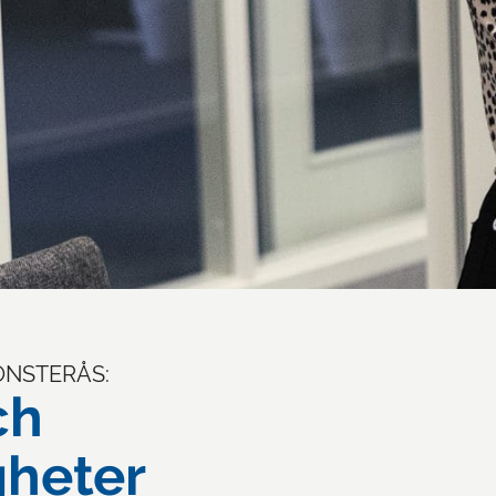
ÖNSTERÅS:
ch
gheter