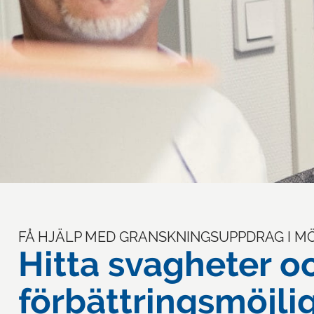
FÅ HJÄLP MED GRANSKNINGSUPPDRAG I M
Hitta svagheter o
förbättringsmöjli