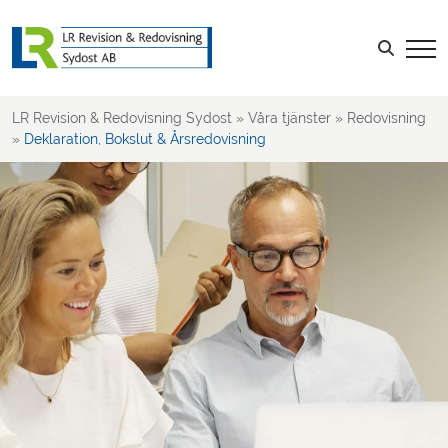
Löner & Personal
Leverantörsfakturor
Sök efter:
Kundfakturor
Tidrapportering, Kvitton & Reseräkning
LR Revision & Redovisning Sydost
»
Våra tjänster
»
Redovisning
Projektredovisning
»
Deklaration, Bokslut & Årsredovisning
Kalkyler & Budget
Rapportering & Uppföljning
Deklaration, Bokslut & Årsredovisning
Rådgivning kring redovisning
Revision
Skatt
Rådgivning