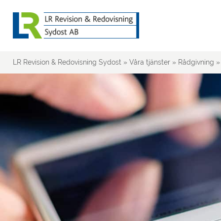
LR Revision & Redovisning Sydost
»
Våra tjänster
»
Rådgivning
»