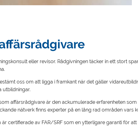
affärsrådgivare
ngskonsult eller revisor. Rådgivningen täcker in ett stort span
na.
stämt oss om att ligga i framkant när det gäller vidareutbil
a utbildningar.
n som affärsrådgivare är den ackumulerade erfarenheten som v
kande nätverk finns experter på en lång rad områden vars kuns
 certifierade av FAR/SRF som en ytterligare garanti för att du