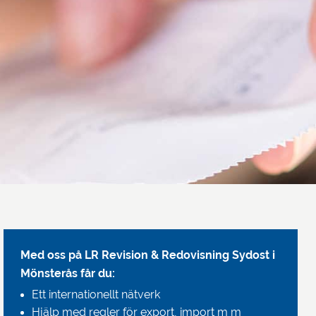
Med oss på LR Revision & Redovisning Sydost i
Mönsterås får du:
Ett internationellt nätverk
Hjälp med regler för export, import m m