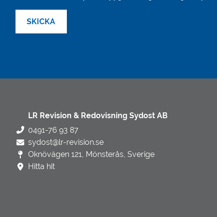
LR Revision & Redovisning Sydost AB
0491-76 93 87
sydost@lr-revision.se
Oknövägen 121, Mönsterås, Sverige
Hitta hit