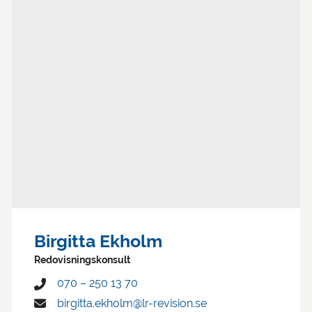
Birgitta Ekholm
Redovisningskonsult
070 – 250 13 70
birgitta.ekholm@lr-revision.se