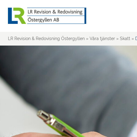
LR Revision & Redovisning Östergyllen
»
Våra tjänster
»
Skatt
»
D