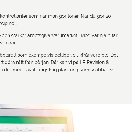
ga kontrollanter som när man gör löner. När du gör 20
ncip noll.
 och stärker arbetsgivarvarumärket. Med vår hjälp får
tssäkrar.
tsrätt som exempelvis deltider, sjukfrånvaro etc. Det
att göra rätt från början. Där kan vi på LR Revision &
 bidra med såväl långsiktig planering som snabba svar.