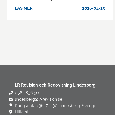
LÄS MER
2026-04-23
LR Revision och Redovisning Lindesberg
0581-836 50
lindesberg@lr-revision.se
Kungsgatan 36, 711 30 Lindesberg, Sverige
Hitta hit