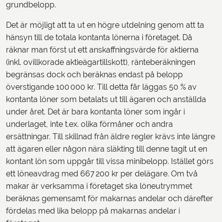
grundbelopp.
Det är möjligt att ta ut en högre utdelning genom att ta
hänsyn till de totala kontanta lönerna i företaget. Då
räknar man först ut ett anskaffningsvärde för aktierna
(inkl. ovillkorade aktieägartillskott), ränteberäkningen
begränsas dock och beräknas endast på belopp
överstigande 100 000 kr. Till detta får läggas 50 % av
kontanta löner som betalats ut till ägaren och anställda
under året. Det är bara kontanta löner som ingår i
underlaget, inte t.ex. olika förmåner och andra
ersättningar. Till skillnad från äldre regler krävs inte längre
att ägaren eller någon nära släkting till denne tagit ut en
kontant lön som uppgår till vissa minibelopp. Istället görs
ett löneavdrag med 667 200 kr per delägare. Om två
makar är verksamma i företaget ska löneutrymmet
beräknas gemensamt för makarnas andelar och därefter
fördelas med lika belopp på makarnas andelar i