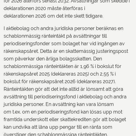
för 2026 återförs senast 2032. Avsättningar som skedde i
deklarationen 2020 måste återföras i
deklarationen 2026 om det inte skett tidigare.
I aktiebolag och andra juridiska personer beräknas en
schablonmässig ränteintäkt på avsättningar till
periodiseringsfonder som bolaget har vid ingången av
räkenskapsåret. Detta är en skattemässig justeringspost
som påverkar den årliga bolagsskatten. Den
schablonmässiga ränteintäkten är 1,96 % i bokslut för
räkenskapsåret 2025 (deklareras 2025) och 2,55 % i
bokslut för räkenskapsåret 2026 (deklareras 2027).
Ränteintäkten gör att det inte alltid är lönsamt att göra
avsättning till periodiseringsfond i aktiebolag och andra
juridiska personer. En avsättning kan vara lönsam
om t.ex. om en periodiseringsfond kan lösas upp mot
framtida underskott eller skattekrediten gör att bolaget
kan undvika att låna upp pengar till en ränta som
överstiger den schablonmässiga ränteintäkten.