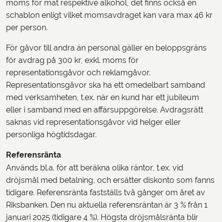
moms för mat respektive alkohol, det finns också en
schablon enligt vilket momsavdraget kan vara max 46 kr
per person.
För gåvor till andra än personal gäller en beloppsgräns
för avdrag på 300 kr, exkl. moms för
representationsgåvor och reklamgåvor.
Representationsgåvor ska ha ett omedelbart samband
med verksamheten, t.ex. när en kund har ett jubileum
eller i samband med en affärsuppgörelse. Avdragsrätt
saknas vid representationsgåvor vid helger eller
personliga högtidsdagar.
Referensränta
Används bl.a. för att beräkna olika räntor, t.ex. vid
dröjsmål med betalning, och ersätter diskonto som fanns
tidigare. Referensränta fastställs två gånger om året av
Riksbanken. Den nu aktuella referensräntan är 3 % från 1
januari 2025 (tidigare 4 %). Högsta dröjsmålsränta blir