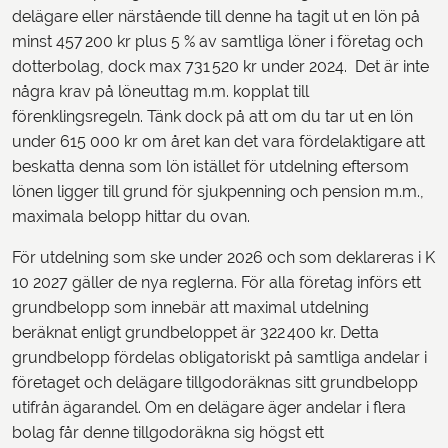
delägare eller närstående till denne ha tagit ut en lön på
minst 457 200 kr plus 5 % av samtliga löner i företag och
dotterbolag, dock max 731 520 kr under 2024. Det är inte
några krav på löneuttag m.m. kopplat till
förenklingsregeln. Tänk dock på att om du tar ut en lön
under 615 000 kr om året kan det vara fördelaktigare att
beskatta denna som lön istället för utdelning eftersom
lönen ligger till grund för sjukpenning och pension m.m.,
maximala belopp hittar du ovan.
För utdelning som ske under 2026 och som deklareras i K
10 2027 gäller de nya reglerna. För alla företag införs ett
grundbelopp som innebär att maximal utdelning
beräknat enligt grundbeloppet är 322 400 kr. Detta
grundbelopp fördelas obligatoriskt på samtliga andelar i
företaget och delägare tillgodoräknas sitt grundbelopp
utifrån ägarandel. Om en delägare äger andelar i flera
bolag får denne tillgodoräkna sig högst ett