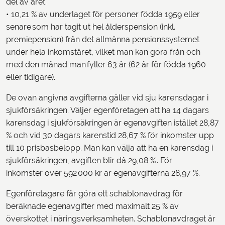
del av året.
• 10,21 % av underlaget för personer födda 1959 eller
senare som har tagit ut hel ålderspension (inkl.
premiepension) från det allmänna pensionssystemet
under hela inkomståret, vilket man kan göra från och
med den månad man fyller 63 år (62 år för födda 1960
eller tidigare).
De ovan angivna avgifterna gäller vid sju karensdagar i
sjukförsäkringen. Väljer egenföretagen att ha 14 dagars
karensdag i sjukförsäkringen är egenavgiften istället 28,87
% och vid 30 dagars karenstid 28,67 % för inkomster upp
till 10 prisbasbelopp. Man kan välja att ha en karensdag i
sjukförsäkringen, avgiften blir då 29,08 % . För
inkomster över 592 000 kr är egenavgifterna 28,97 %.
Egenföretagare får göra ett schablonavdrag för
beräknade egenavgifter med maximalt 25 % av
överskottet i näringsverksamheten. Schablonavdraget är