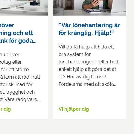
höver
”Vår lönehantering är
ing och ett
för krånglig. Hjälp!”
ank för goda
Vill du få hjälp att hitta ett
”
bra system för
du driver
lönehanteringen – eller helt
lag eller
enkelt hjälp att göra det åt
för ett större
er? Hör av dig till oss!
å kan rätt råd i rätt
Fördelarna med att sköta…
stor skillnad för
t, trygghet och
tet. Våra rådgivare…
r dig
Vi hjälper dig