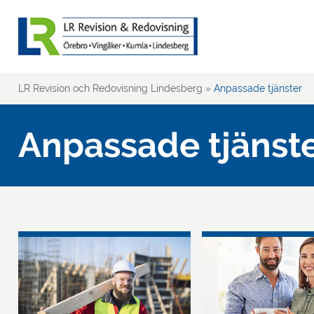
LR Revision och Redovisning Lindesberg
»
Anpassade tjänster
Anpassade tjänst