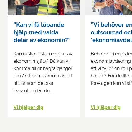
”Kan vi få löpande
”Vi behöver e
hjälp med valda
outsourcad oc
delar av ekonomin?”
’ekonomiavdeln
Kan ni sköta större delar av
Behöver ni en exte
ekonomin själv? Då kan vi
ekonomiavdelning –
komma till er några gånger
att vi fyller en roll 
om året och stämma av att
hos er? För de lite 
allt är som det ska.
företagen kan vi st
Dessutom får du …
Vi hjälper dig
Vi hjälper dig