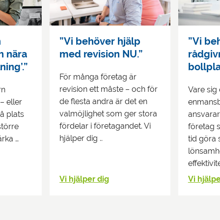
n
”Vi behöver hjälp
”Vi be
h nära
med revision NU.”
rådgivn
ing’.”
bollpl
För många företag är
affärer
revision ett måste – och för
rn
Vare sig 
de flesta andra är det en
 eller
enmansbo
valmöjlighet som ger stora
på plats
ansvarar 
fördelar i företagandet. Vi
större
företag s
hjälper dig ..
ärka …
tid göra 
lönsamhe
effektivi
Vi hjälper dig
Vi hjälpe