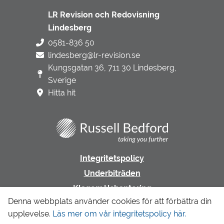
LR Revision och Redovisning
Lindesberg
0581-836 50
lindesberg@lr-revision.se
Kungsgatan 36, 711 30 Lindesberg,
Sverige
Hitta hit
Integritetspolicy
Underbiträden
Klagomålshantering
Denna webbplats använder cookies för att förbättra din
upplevelse.
Läs mer om vår integritetspolicy här.
Gå till LR Revision & Redovisning