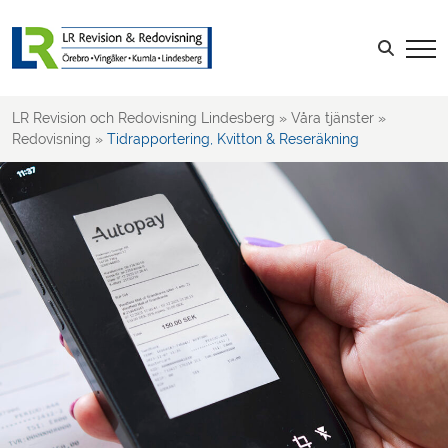
Löner & Personal
Leverantörsfakturor
Sök efter:
Kundfakturor
Tidrapportering, Kvitton & Reseräkning
LR Revision och Redovisning Lindesberg
»
Våra tjänster
»
Projektredovisning
Redovisning
»
Tidrapportering, Kvitton & Reseräkning
Kalkyler & Budget
Rapportering & Uppföljning
Deklaration, Bokslut & Årsredovisning
Rådgivning kring redovisning
Revision
Skatt
Rådgivning