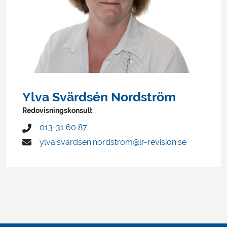
Ylva Svärdsén Nordström
Redovisningskonsult
013-31 60 87
ylva.svardsen.nordstrom@lr-revision.se