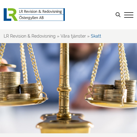
Skatt
Rådgivning
Sök efter:
LR Revision & Redovisning
»
Våra tjänster
»
Skatt
LOGGA IN