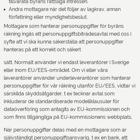
tillvarata byråns rättsliga intressen.
Andra mottagare när det följer av lagkrav, annan
författning eller myndighetsbeslut.
Mottagare som hanterar personuppgifter för byråns
räkning ingås ett personuppgiftsbiträdesavtal med oss i
syfte att vi ska kunna säkerställa att personuppgifter
hanteras på ett korrekt och säkert
sätt. Normalt använder vi endast leverantörer i Sverige
eller inom EU/EES-området. Om vi eller våra
leverantörer använder underleverantörer som hanterar
personuppgifter för vår räkning utanför EU/EES, vidtar vi
särskilda skyddsåtgärder, t ex tecknar avtal som
inkluderar de standardiserade modellklausuler för
dataöverföring som antagits av EU-kommissionen och
som finns tillgängliga på EU-kommissionens webbplats.
När personuppgifter delas med en mottagare som är
självständigt personuppgiftsansvarig, t ex en bank, ett