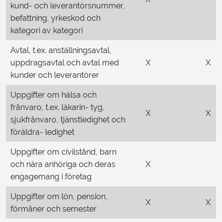
kund- och leverantörsnummer,
befattning, yrkeskod och
kategori av kategori
Avtal, t.ex. anställningsavtal,
uppdragsavtal och avtal med
X
X
kunder och leverantörer
Uppgifter om hälsa och
frånvaro, t.ex. läkarin- tyg,
X
X
sjukfrånvaro, tjänstledighet och
föräldra- ledighet
Uppgifter om civilstånd, barn
och nära anhöriga och deras
X
engagemang i företag
Uppgifter om lön, pension,
X
X
förmåner och semester