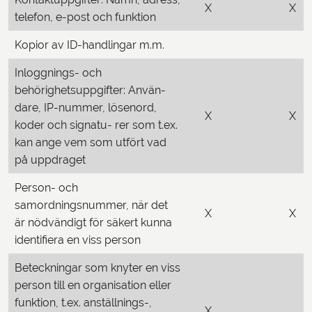
X
X
telefon, e-post och funktion
Kopior av ID-handlingar m.m.
Inloggnings- och
behörighetsuppgifter: Använ-
dare, IP-nummer, lösenord,
X
X
koder och signatu- rer som t.ex.
kan ange vem som utfört vad
på uppdraget
Person- och
samordningsnummer, när det
X
X
är nödvändigt för säkert kunna
identifiera en viss person
Beteckningar som knyter en viss
person till en organisation eller
funktion, t.ex. anställnings-,
X