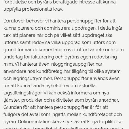
förpliktelse och byråns berättigade intresse att kunna
uppfylla professionella krav.
Därutöver behöver vi hantera personuppgifter för att
kunna planera och administrera uppdragen, i detta ingår
t.ex. att planera när och på vilket sätt uppdraget ska
utföras samt redovisa vilka uppdrag som utförs som
grund för vår dokumentation över utfört arbete och som
underlag för fakturering och byråns egen redovisning
m.m. Vi hanterar även inloggningsuppgifter när
användare hos kundföretag har tillgång till olika system
och lagringsutrymmen. Personuppgifter används även
för att kunna sända nyhetsbrev om aktuella
lagstiftningsfrågor. Vi kan också informera om nya
tjänster, produkter och aktiviteter som byrån anordnar.
Grunden för att hantera personuppgifter är för att
fullgöra det avtal som ingåtts mellan kundföretaget och
byrån. Dokumentationskrav styrs av rättsliga förpliktelser
som regleras i myndighetsföreskrifter och professionella