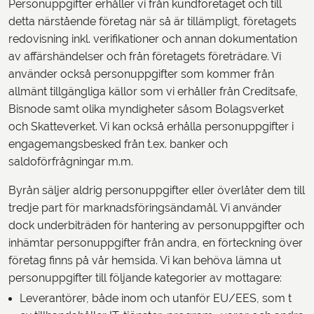
Personuppgifter erhåller vi från kundföretaget och till
detta närstående företag när så är tillämpligt, företagets
redovisning inkl. verifikationer och annan dokumentation
av affärshändelser och från företagets företrädare. Vi
använder också personuppgifter som kommer från
allmänt tillgängliga källor som vi erhåller från Creditsafe,
Bisnode samt olika myndigheter såsom Bolagsverket
och Skatteverket. Vi kan också erhålla personuppgifter i
engagemangsbesked från t.ex. banker och
saldoförfrågningar m.m.
Byrån säljer aldrig personuppgifter eller överlåter dem till
tredje part för marknadsföringsändamål. Vi använder
dock underbiträden för hantering av personuppgifter och
inhämtar personuppgifter från andra, en förteckning över
företag finns på vår hemsida. Vi kan behöva lämna ut
personuppgifter till följande kategorier av mottagare:
Leverantörer, både inom och utanför EU/EES, som t