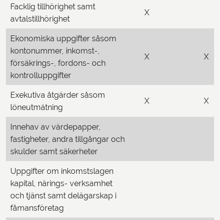
Facklig tillhörighet samt
X
avtalstillhörighet
Ekonomiska uppgifter såsom
kontonummer, inkomst-,
X
X
försäkrings-, fordons- och
kontrolluppgifter
Exekutiva åtgärder såsom
X
X
löneutmätning
Innehav av värdepapper,
fastigheter, andra tillgångar och
skulder samt säkerheter
Uppgifter om inkomstslagen
kapital, närings- verksamhet
och tjänst samt delägarskap i
fåmansföretag