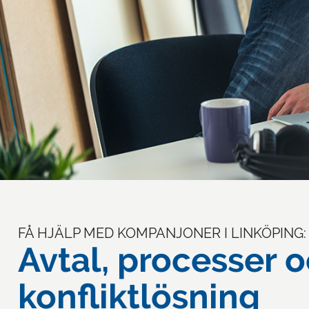
FÅ HJÄLP MED KOMPANJONER I LINKÖPING:
Avtal, processer 
konfliktlösning