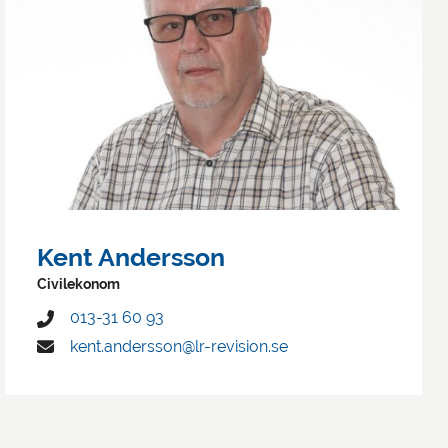
Kent Andersson
Civilekonom
013-31 60 93
kent.andersson@lr-revision.se