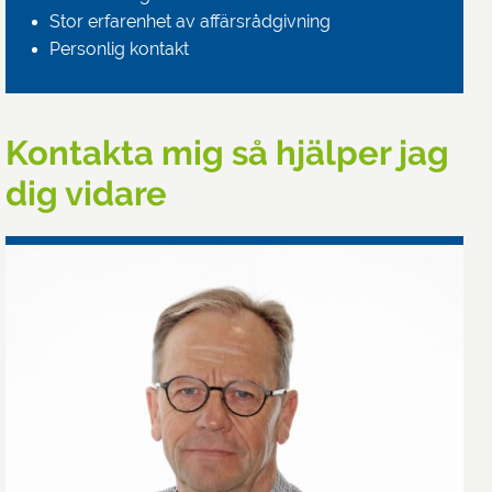
Stor erfarenhet av affärsrådgivning
Personlig kontakt
Kontakta mig så hjälper jag
dig vidare