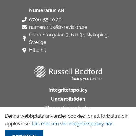
Numerarius AB
0706-55 10 20
numerarius@lr-revision.se
Östra Storgatan 3, 611 34 Nyköping,
Sverige
Hitta hit
Integritetspolicy
Underbiträden
Klagomålshantering
Denna webbplats använder cookies för att förbättra din
upplevelse.
Läs mer om vår integritetspolicy här.
Gå till LR Revision & Redovisning