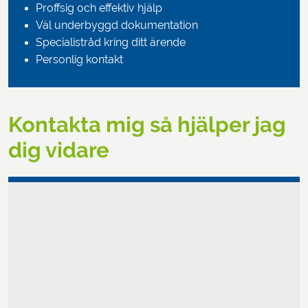
Proffsig och effektiv hjälp
Väl underbyggd dokumentation
Specialistråd kring ditt ärende
Personlig kontakt
Kontakta mig så hjälper jag
dig vidare