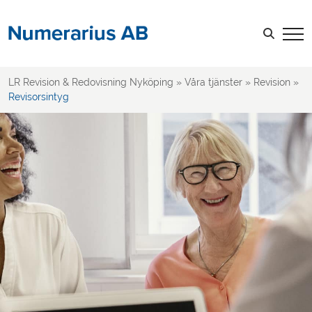
Revisorsintyg
Granskningsuppdrag
Sök efter:
Skatt
Rådgivning
LR Revision & Redovisning Nyköping
»
Våra tjänster
»
Revision
»
Revisorsintyg
LOGGA IN