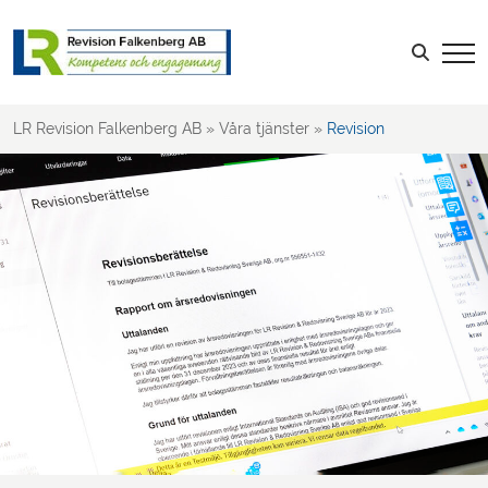
Skatt
Rådgivning
Sök efter:
LR Revision Falkenberg AB
»
Våra tjänster
»
Revision
LOGGA IN