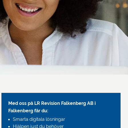
Med oss på LR Revision Falkenberg AB
i
Falkenberg får du:
Smarta digitala lösningar
Hjälpen just du behöver