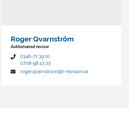
Roger Qvarnström
Auktoriserad revisor
0346-71 39 10
0708-98 43 23
roger.qvarnstrom@lr-revision.se