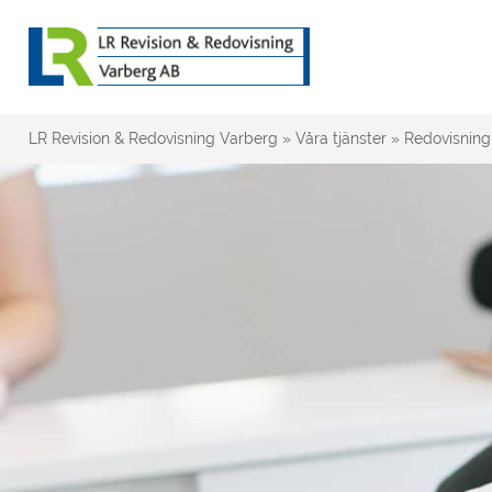
LR Revision & Redovisning Varberg
»
Våra tjänster
»
Redovisning