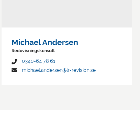
Michael Andersen
Redovisningskonsult
0340-64 78 61
michael.andersen@lr-revision.se