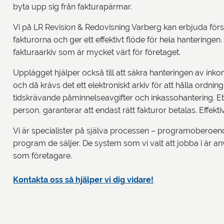
byta upp sig från fakturapärmar.
Vi på LR Revision & Redovisning Varberg kan erbjuda för
fakturorna och ger ett effektivt flöde för hela hanteringen.
fakturaarkiv som är mycket värt för företaget.
Upplägget hjälper också till att säkra hanteringen av in
och då krävs det ett elektroniskt arkiv för att hålla ordni
tidskrävande påminnelseavgifter och inkassohantering. Ett 
person, garanterar att endast rätt fakturor betalas. Effektiv
Vi är specialister på själva processen – programoberoende 
program de säljer. De system som vi valt att jobba i är a
som företagare.
Kontakta oss så hjälper vi dig vidare!