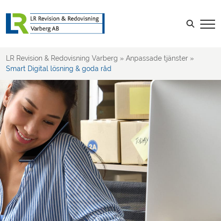
Rådgivning och bollplank
Optimera deklaration och årsredovisning
Sök efter:
LR Revision & Redovisning Varberg
»
Anpassade tjänster
»
Smart Digital lösning & goda råd
LOGGA IN