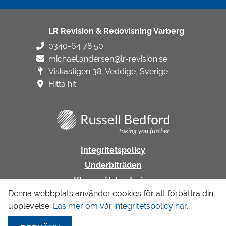
LR Revision & Redovisning Varberg
0340-64 78 50
michael.andersen@lr-revision.se
Viskastigen 38, Veddige, Sverige
Hitta hit
Integritetspolicy
Underbiträden
Klagomålshantering
Denna webbplats använder cookies för att förbättra din
upplevelse.
Läs mer om vår integritetspolicy här.
Gå till LR Revision & Redovisning