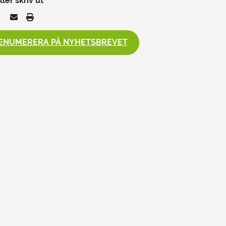
ller skriv ut
ENUMERERA PÅ NYHETSBREVET