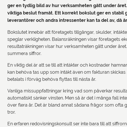
ger en tydlig bild av hur verksamheten gått under året
viktiga beslut framåt. Ett korrekt bokslut ger en stabi
leverantörer och andra intressenter kan ta del av, då å
Bokslutet innebär att företagets tillgångar, skulder, intä
speglar verkligheten. Balansräkningen visar företagets ek
resultaträkningen visar hur verksamheten gått under året
summera siffror.
En viktig del är att se till att intäkter och kostnader hamnar
kan behöva tas upp som intäkt även om fakturan skickas
betalats i förväg behöva flyttas till nästa år.
Vanliga missuppfattningar kring vad som påverkar resultate
automatiskt sänker vinsten. Men så är det i många fall inte
över flera år. Det är bland annat sådana frågor som oft
tror.
En erfaren redovisningskonsult ser inte bara till att siffro