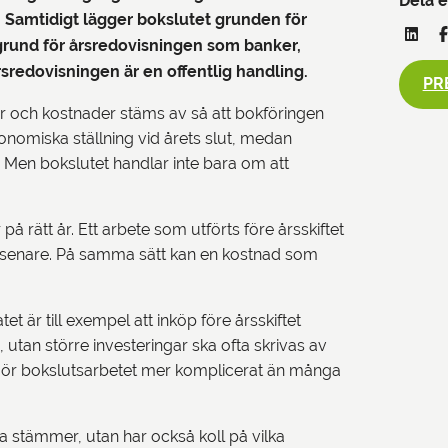
Dela e
. Samtidigt lägger bokslutet grunden för
l grund för årsredovisningen som banker,
rsredovisningen är en offentlig handling.
PR
kter och kostnader stäms av så att bokföringen
onomiska ställning vid årets slut, medan
. Men bokslutet handlar inte bara om att
 på rätt år. Ett arbete som utförts före årsskiftet
 senare. På samma sätt kan en kostnad som
t är till exempel att inköp före årsskiftet
, utan större investeringar ska ofta skrivas av
a gör bokslutsarbetet mer komplicerat än många
rna stämmer, utan har också koll på vilka