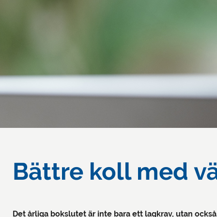
Bättre koll med vä
Det årliga bokslutet är inte bara ett lagkrav, utan o