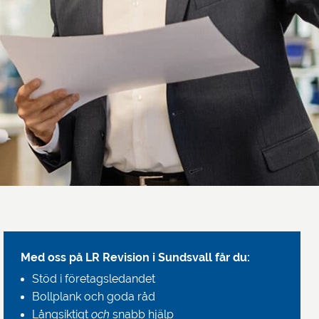
Med oss på LR Revision i Sundsvall får du:
Stöd i företagsledandet
Bollplank och goda råd
Långsiktigt
och
snabb hjälp