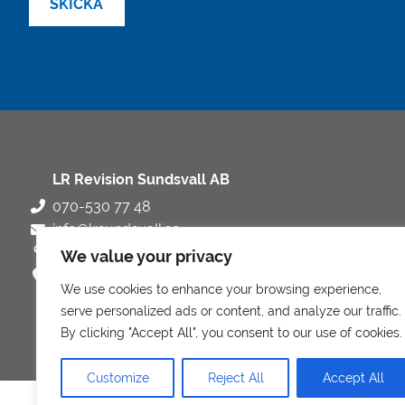
LR Revision Sundsvall AB
070-530 77 48
info@lrsundsvall.se
Esplanaden 25, Sundsvall, Sverige
We value your privacy
Hitta hit
We use cookies to enhance your browsing experience,
serve personalized ads or content, and analyze our traffic.
By clicking "Accept All", you consent to our use of cookies.
Customize
Reject All
Accept All