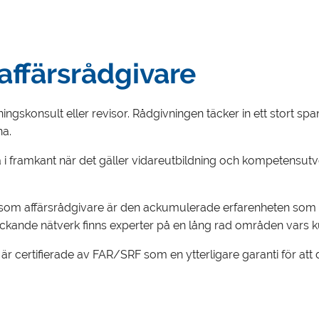
affärsrådgivare
ngskonsult eller revisor. Rådgivningen täcker in ett stort span
na.
 i framkant när det gäller vidareutbildning och kompetensutveck
n som affärsrådgivare är den ackumulerade erfarenheten som v
kande nätverk finns experter på en lång rad områden vars kuns
 certifierade av FAR/SRF som en ytterligare garanti för att du