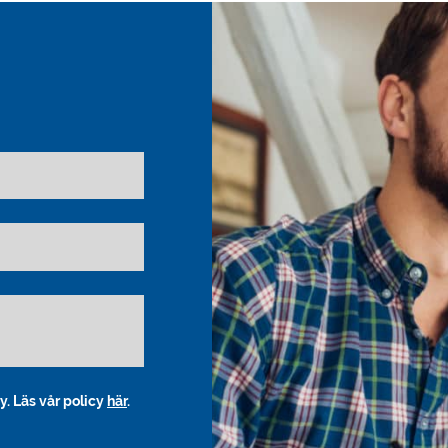
y. Läs vår policy
här
.