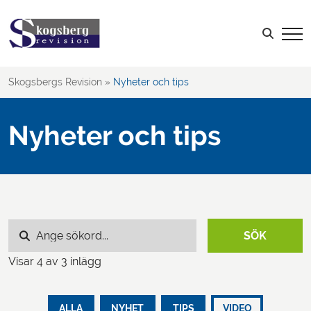
LOGGA IN
Sök efter:
Skogsbergs Revision
»
Nyheter och tips
Nyheter och tips
Sök efter:
SÖK
Visar
4
av 3 inlägg
ALLA
NYHET
TIPS
VIDEO