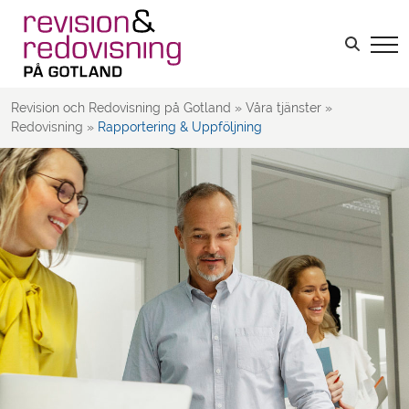
Löner & Personal
Leverantörsfakturor
Sök efter:
Kundfakturor
Kalkyler & Budget
Revision och Redovisning på Gotland
»
Våra tjänster
»
Rapportering & Uppföljning
Redovisning
»
Rapportering & Uppföljning
Deklaration, Bokslut & Årsredovisning
Rådgivning kring redovisning
Revision
Skatt
Rådgivning
LOGGA IN