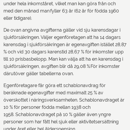
under hela inkomståret, vilket man kan göra från och
med den månad man fyller 63 år (62 år för födda 1960
eller tidigare).
De ovan angivna avgifterna gäller vid sju karensdagar i
sjukförsäkringen. Väljer egenföretagen att ha 14 dagars
karensdag i sjukförsäkringen är egenavgiften istället 28,87
% och vid 30 dagars karenstid 28,67 % för inkomster upp
till 10 prisbasbelopp. Man kan välja att ha en karensdag i
sjukförsäkringen, avgiften blir då 29,08 % För inkomster
därutöver gäller tabellerna ovan.
Egenföretagare får göra ett schablonavdrag för
beräknade egenavgifter med maximalt 25 % av
överskottet i näringsverksamheten. Schablonavdraget är
10 % för personer födda mellan 1938 och
1958. Schablonavdraget på 10 % gäller även yngre
personer som har fått hel sjuk eller aktivitetsersättning
under året eller hel ålderspension.