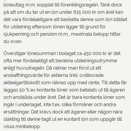
löneuttag m.m. kopplat till förenklingsregeln. Tänk dock
på att om du tar ut en lön under 615 000 kr om året kan
det vara fördelaktigare att beskatta denna som lön istället
för utdelning eftersom lönen ligger till grund för
sjukpenning och pension m.m., maximala belopp hittar
du ovan.
Överstiger lönesumman i bolaget ca 450 000 kr är det
ofta mer fördelaktigt att beräkna utdelningsutrymme
enligt huvudregeln. Då räknar man först ut ett
anskaffningsvärde för aktierna (inkl. ovillkorade
aktieägartillskott) som räknas upp med ränta. Till detta får
läggas 50 % av kontanta löner som betalats ut till ägaren
och anställda under året. Det är bara kontanta löner som
ingår i underlaget, inte t.ex. olika förmåner och andra
ersättningar. Det krävs dock att ägaren eller någon nära
släkting till denne tagit ut en kontant lön som uppgår till
vissa minibelopp: