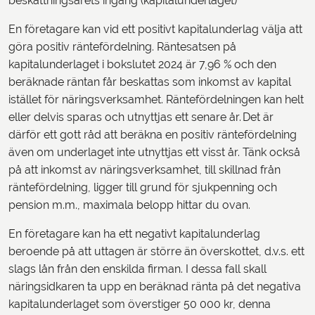
beskattningsårets ingång (kapitalunderlaget)
En företagare kan vid ett positivt kapitalunderlag välja att
göra positiv räntefördelning. Räntesatsen på
kapitalunderlaget i bokslutet 2024 är 7,96 % och den
beräknade räntan får beskattas som inkomst av kapital
istället för näringsverksamhet. Räntefördelningen kan helt
eller delvis sparas och utnyttjas ett senare år. Det är
därför ett gott råd att beräkna en positiv räntefördelning
även om underlaget inte utnyttjas ett visst år. Tänk också
på att inkomst av näringsverksamhet, till skillnad från
räntefördelning, ligger till grund för sjukpenning och
pension m.m., maximala belopp hittar du ovan.
En företagare kan ha ett negativt kapitalunderlag
beroende på att uttagen är större än överskottet, d.v.s. ett
slags lån från den enskilda firman. I dessa fall skall
näringsidkaren ta upp en beräknad ränta på det negativa
kapitalunderlaget som överstiger 50 000 kr, denna