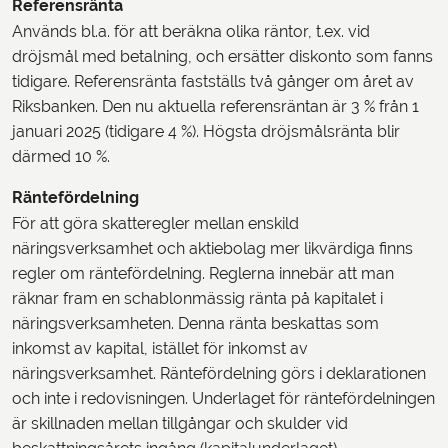
Referensränta
Används bl.a. för att beräkna olika räntor, t.ex. vid
dröjsmål med betalning, och ersätter diskonto som fanns
tidigare. Referensränta fastställs två gånger om året av
Riksbanken. Den nu aktuella referensräntan är 3 % från 1
januari 2025 (tidigare 4 %). Högsta dröjsmålsränta blir
därmed 10 %.
Räntefördelning
För att göra skatteregler mellan enskild
näringsverksamhet och aktiebolag mer likvärdiga finns
regler om räntefördelning. Reglerna innebär att man
räknar fram en schablonmässig ränta på kapitalet i
näringsverksamheten. Denna ränta beskattas som
inkomst av kapital, istället för inkomst av
näringsverksamhet. Räntefördelning görs i deklarationen
och inte i redovisningen. Underlaget för räntefördelningen
är skillnaden mellan tillgångar och skulder vid