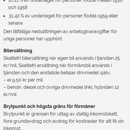
10,21 % av underlaget för personer födda mellan 1938
och 1958
31,42 % av underlaget för personer födda 1959 eller
senare
Den tillfälliga nedsättningen av arbetsgivaravgifter för
unga personer har upphört.
Bilersättning
Skattefri bilersättning när egen bil används i tjänsten 25
kr/mil. Skattefri ersättning när förmånsbil används i
tjänsten och den anställde betalar drivmedel själv:
– el 9,50 kr per mil
– bensin, diesel och övriga drivmedel (inkl. hybrider) 12
kr/mil
Brytpunkt och högsta gräns för förmåner
Brytpunkt är gränsen för uttag av statlig inkomstskatt,
före grundavdrag och avdrag för kostnader för att få sin
inkomst.