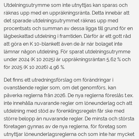
Utdelningsutrymme som inte utnyttjas kan sparas och
räknas upp med en uppräkningsränta. Detta innebär att
det sparade utdelningsutrymmet räknas upp med
procentsats och summan av dessa ligga till grund för en
lågbeskattad utdelning i framtiden. Därför är ett gott råd
att göra en K 10-blankett även de år när bolaget inte
lämnar någon utdelning. För sparat utdelningsutrymme
under 2024 (K 10 2025) är uppräkningsräntan 5,62 % och
för 2025 (K 10 2026) 4,96 %.
Det finns ett utredningsförslag om förändringar i
ovanstående regler som, om det genomförs, kan
påverka reglerna från 2026. De nya reglerna föreslås t.ex.
inte innehålla nuvarande regler om löneunderlag och att
utdelning med stöd av förenklingsregeln får ske med
större belopp än nuvarande regler. De minsta och största
företagen gynnas av de nya reglerna, för företag som
utnyttjar löneunderlagsreglerna och som inte har mycket