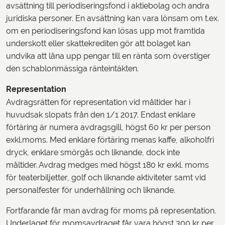
avsättning till periodiseringsfond i aktiebolag och andra
juridiska personer. En avsättning kan vara lönsam om t.ex.
om en periodiseringsfond kan lösas upp mot framtida
underskott eller skattekrediten gör att bolaget kan
undvika att låna upp pengar till en ränta som överstiger
den schablonmässiga ränteintäkten.
Representation
Avdragsrätten för representation vid måltider har i
huvudsak slopats från den 1/1 2017. Endast enklare
förtäring är numera avdragsgill, högst 60 kr per person
exkl.moms. Med enklare förtäring menas kaffe, alkoholfri
dryck, enklare smörgås och liknande, dock inte
måltider. Avdrag medges med högst 180 kr exkl. moms
för teaterbiljetter, golf och liknande aktiviteter samt vid
personalfester för underhållning och liknande.
Fortfarande får man avdrag för moms på representation.
Underlaget för momsavdraget får vara högst 300 kr per