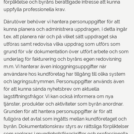
förpliktelse och byråns berättigade intresse att kunna
uppfylla professionella krav.
Därutöver behöver vi hantera personuppgifter för att
kunna planera och administrera uppdragen, i detta ingår
t.ex. att planera när och på vilket sätt uppdraget ska
utföras samt redovisa vilka uppdrag som utförs som
grund för vår dokumentation över utfört arbete och som
underlag för fakturering och byråns egen redovisning
m.m. Vi hanterar även inloggningsuppgifter när
användare hos kundföretag har tillgång till olika system
och lagringsutrymmen. Personuppgifter används även
för att kunna sända nyhetsbrev om aktuella
lagstiftningsfrågor. Vi kan också informera om nya
tjänster, produkter och aktiviteter som byrån anordnar.
Grunden för att hantera personuppgifter är för att
fullgöra det avtal som ingåtts mellan kundföretaget och
byrån. Dokumentationskrav styrs av rättsliga förpliktelser
som regleras i myndighetsföreskrifter och professionella