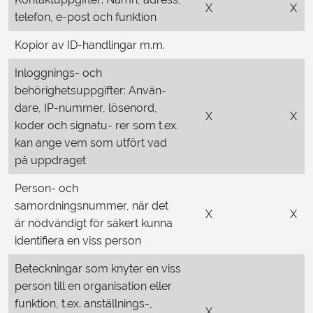
X
X
telefon, e-post och funktion
Kopior av ID-handlingar m.m.
Inloggnings- och
behörighetsuppgifter: Använ-
dare, IP-nummer, lösenord,
X
X
koder och signatu- rer som t.ex.
kan ange vem som utfört vad
på uppdraget
Person- och
samordningsnummer, när det
X
X
är nödvändigt för säkert kunna
identifiera en viss person
Beteckningar som knyter en viss
person till en organisation eller
funktion, t.ex. anställnings-,
X