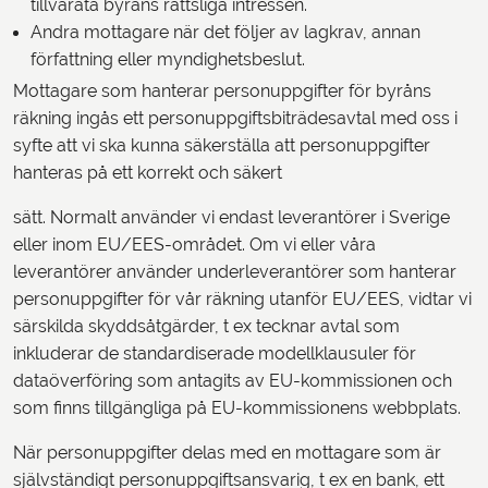
tillvarata byråns rättsliga intressen.
Andra mottagare när det följer av lagkrav, annan
författning eller myndighetsbeslut.
Mottagare som hanterar personuppgifter för byråns
räkning ingås ett personuppgiftsbiträdesavtal med oss i
syfte att vi ska kunna säkerställa att personuppgifter
hanteras på ett korrekt och säkert
sätt. Normalt använder vi endast leverantörer i Sverige
eller inom EU/EES-området. Om vi eller våra
leverantörer använder underleverantörer som hanterar
personuppgifter för vår räkning utanför EU/EES, vidtar vi
särskilda skyddsåtgärder, t ex tecknar avtal som
inkluderar de standardiserade modellklausuler för
dataöverföring som antagits av EU-kommissionen och
som finns tillgängliga på EU-kommissionens webbplats.
När personuppgifter delas med en mottagare som är
självständigt personuppgiftsansvarig, t ex en bank, ett