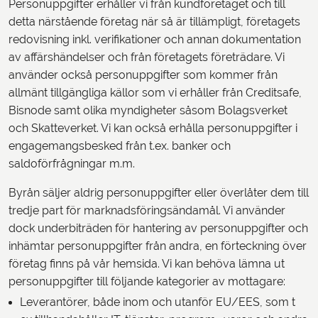
Personuppgifter erhåller vi från kundföretaget och till
detta närstående företag när så är tillämpligt, företagets
redovisning inkl. verifikationer och annan dokumentation
av affärshändelser och från företagets företrädare. Vi
använder också personuppgifter som kommer från
allmänt tillgängliga källor som vi erhåller från Creditsafe,
Bisnode samt olika myndigheter såsom Bolagsverket
och Skatteverket. Vi kan också erhålla personuppgifter i
engagemangsbesked från t.ex. banker och
saldoförfrågningar m.m.
Byrån säljer aldrig personuppgifter eller överlåter dem till
tredje part för marknadsföringsändamål. Vi använder
dock underbiträden för hantering av personuppgifter och
inhämtar personuppgifter från andra, en förteckning över
företag finns på vår hemsida. Vi kan behöva lämna ut
personuppgifter till följande kategorier av mottagare:
Leverantörer, både inom och utanför EU/EES, som t