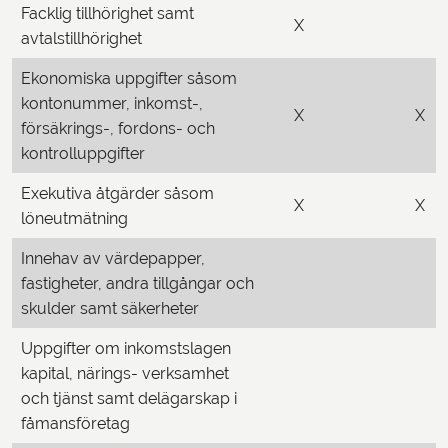
Facklig tillhörighet samt
X
avtalstillhörighet
Ekonomiska uppgifter såsom
kontonummer, inkomst-,
X
X
försäkrings-, fordons- och
kontrolluppgifter
Exekutiva åtgärder såsom
X
X
löneutmätning
Innehav av värdepapper,
fastigheter, andra tillgångar och
skulder samt säkerheter
Uppgifter om inkomstslagen
kapital, närings- verksamhet
och tjänst samt delägarskap i
fåmansföretag