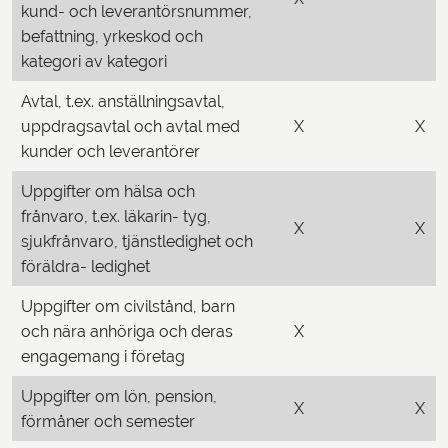
kund- och leverantörsnummer,
befattning, yrkeskod och
kategori av kategori
Avtal, t.ex. anställningsavtal,
uppdragsavtal och avtal med
X
X
kunder och leverantörer
Uppgifter om hälsa och
frånvaro, t.ex. läkarin- tyg,
X
X
sjukfrånvaro, tjänstledighet och
föräldra- ledighet
Uppgifter om civilstånd, barn
och nära anhöriga och deras
X
engagemang i företag
Uppgifter om lön, pension,
X
X
förmåner och semester