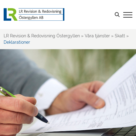
Skatt
Ägarledda företag
Sök efter:
Företagsbeskattning
Moms & Punktskatt
LR Revision & Redovisning Östergyllen
»
Våra tjänster
»
Skatt
»
Deklarationer
Deklarationer
Rådgivning
LOGGA IN