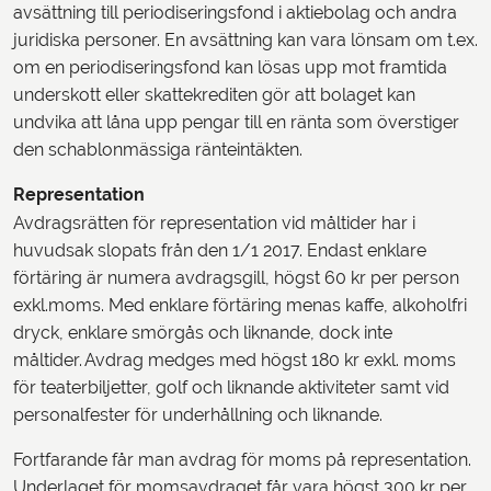
avsättning till periodiseringsfond i aktiebolag och andra
juridiska personer. En avsättning kan vara lönsam om t.ex.
om en periodiseringsfond kan lösas upp mot framtida
underskott eller skattekrediten gör att bolaget kan
undvika att låna upp pengar till en ränta som överstiger
den schablonmässiga ränteintäkten.
Representation
Avdragsrätten för representation vid måltider har i
huvudsak slopats från den 1/1 2017. Endast enklare
förtäring är numera avdragsgill, högst 60 kr per person
exkl.moms. Med enklare förtäring menas kaffe, alkoholfri
dryck, enklare smörgås och liknande, dock inte
måltider. Avdrag medges med högst 180 kr exkl. moms
för teaterbiljetter, golf och liknande aktiviteter samt vid
personalfester för underhållning och liknande.
Fortfarande får man avdrag för moms på representation.
Underlaget för momsavdraget får vara högst 300 kr per