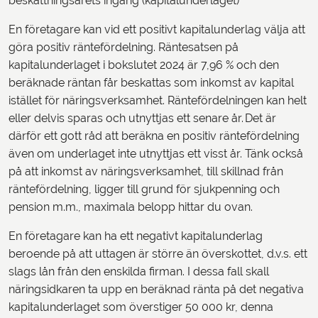
beskattningsårets ingång (kapitalunderlaget)
En företagare kan vid ett positivt kapitalunderlag välja att
göra positiv räntefördelning. Räntesatsen på
kapitalunderlaget i bokslutet 2024 är 7,96 % och den
beräknade räntan får beskattas som inkomst av kapital
istället för näringsverksamhet. Räntefördelningen kan helt
eller delvis sparas och utnyttjas ett senare år. Det är
därför ett gott råd att beräkna en positiv räntefördelning
även om underlaget inte utnyttjas ett visst år. Tänk också
på att inkomst av näringsverksamhet, till skillnad från
räntefördelning, ligger till grund för sjukpenning och
pension m.m., maximala belopp hittar du ovan.
En företagare kan ha ett negativt kapitalunderlag
beroende på att uttagen är större än överskottet, d.v.s. ett
slags lån från den enskilda firman. I dessa fall skall
näringsidkaren ta upp en beräknad ränta på det negativa
kapitalunderlaget som överstiger 50 000 kr, denna