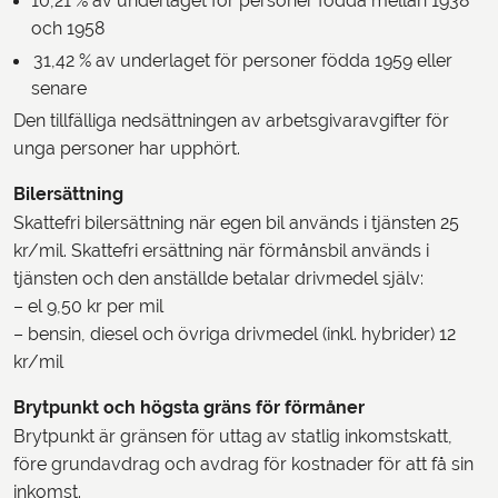
10,21 % av underlaget för personer födda mellan 1938
och 1958
31,42 % av underlaget för personer födda 1959 eller
senare
Den tillfälliga nedsättningen av arbetsgivaravgifter för
unga personer har upphört.
Bilersättning
Skattefri bilersättning när egen bil används i tjänsten 25
kr/mil. Skattefri ersättning när förmånsbil används i
tjänsten och den anställde betalar drivmedel själv:
– el 9,50 kr per mil
– bensin, diesel och övriga drivmedel (inkl. hybrider) 12
kr/mil
Brytpunkt och högsta gräns för förmåner
Brytpunkt är gränsen för uttag av statlig inkomstskatt,
före grundavdrag och avdrag för kostnader för att få sin
inkomst.