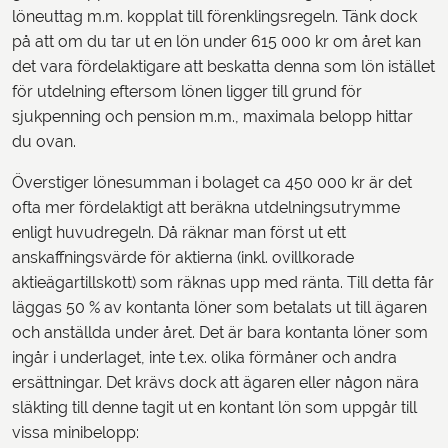
löneuttag m.m. kopplat till förenklingsregeln. Tänk dock
på att om du tar ut en lön under 615 000 kr om året kan
det vara fördelaktigare att beskatta denna som lön istället
för utdelning eftersom lönen ligger till grund för
sjukpenning och pension m.m., maximala belopp hittar
du ovan.
Överstiger lönesumman i bolaget ca 450 000 kr är det
ofta mer fördelaktigt att beräkna utdelningsutrymme
enligt huvudregeln. Då räknar man först ut ett
anskaffningsvärde för aktierna (inkl. ovillkorade
aktieägartillskott) som räknas upp med ränta. Till detta får
läggas 50 % av kontanta löner som betalats ut till ägaren
och anställda under året. Det är bara kontanta löner som
ingår i underlaget, inte t.ex. olika förmåner och andra
ersättningar. Det krävs dock att ägaren eller någon nära
släkting till denne tagit ut en kontant lön som uppgår till
vissa minibelopp: