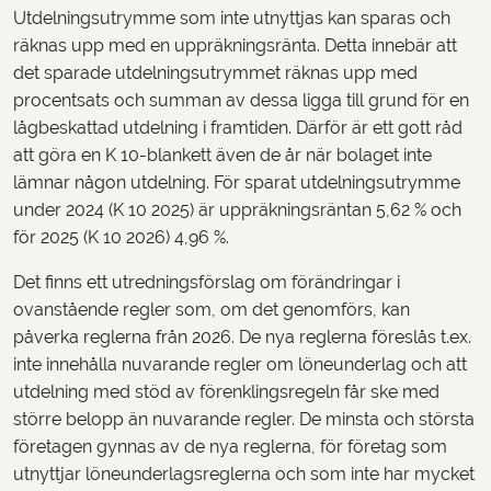
Utdelningsutrymme som inte utnyttjas kan sparas och
räknas upp med en uppräkningsränta. Detta innebär att
det sparade utdelningsutrymmet räknas upp med
procentsats och summan av dessa ligga till grund för en
lågbeskattad utdelning i framtiden. Därför är ett gott råd
att göra en K 10-blankett även de år när bolaget inte
lämnar någon utdelning. För sparat utdelningsutrymme
under 2024 (K 10 2025) är uppräkningsräntan 5,62 % och
för 2025 (K 10 2026) 4,96 %.
Det finns ett utredningsförslag om förändringar i
ovanstående regler som, om det genomförs, kan
påverka reglerna från 2026. De nya reglerna föreslås t.ex.
inte innehålla nuvarande regler om löneunderlag och att
utdelning med stöd av förenklingsregeln får ske med
större belopp än nuvarande regler. De minsta och största
företagen gynnas av de nya reglerna, för företag som
utnyttjar löneunderlagsreglerna och som inte har mycket