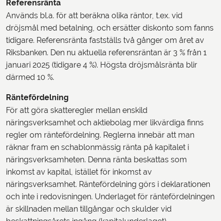
Referensränta
Används bl.a. för att beräkna olika räntor, t.ex. vid
dröjsmål med betalning, och ersätter diskonto som fanns
tidigare. Referensränta fastställs två gånger om året av
Riksbanken. Den nu aktuella referensräntan är 3 % från 1
januari 2025 (tidigare 4 %). Högsta dröjsmålsränta blir
därmed 10 %.
Räntefördelning
För att göra skatteregler mellan enskild
näringsverksamhet och aktiebolag mer likvärdiga finns
regler om räntefördelning. Reglerna innebär att man
räknar fram en schablonmässig ränta på kapitalet i
näringsverksamheten. Denna ränta beskattas som
inkomst av kapital, istället för inkomst av
näringsverksamhet. Räntefördelning görs i deklarationen
och inte i redovisningen. Underlaget för räntefördelningen
är skillnaden mellan tillgångar och skulder vid