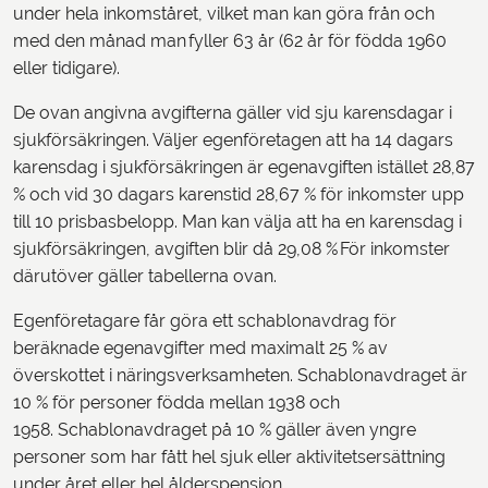
under hela inkomståret, vilket man kan göra från och
med den månad man fyller 63 år (62 år för födda 1960
eller tidigare).
De ovan angivna avgifterna gäller vid sju karensdagar i
sjukförsäkringen. Väljer egenföretagen att ha 14 dagars
karensdag i sjukförsäkringen är egenavgiften istället 28,87
% och vid 30 dagars karenstid 28,67 % för inkomster upp
till 10 prisbasbelopp. Man kan välja att ha en karensdag i
sjukförsäkringen, avgiften blir då 29,08 % För inkomster
därutöver gäller tabellerna ovan.
Egenföretagare får göra ett schablonavdrag för
beräknade egenavgifter med maximalt 25 % av
överskottet i näringsverksamheten. Schablonavdraget är
10 % för personer födda mellan 1938 och
1958. Schablonavdraget på 10 % gäller även yngre
personer som har fått hel sjuk eller aktivitetsersättning
under året eller hel ålderspension.