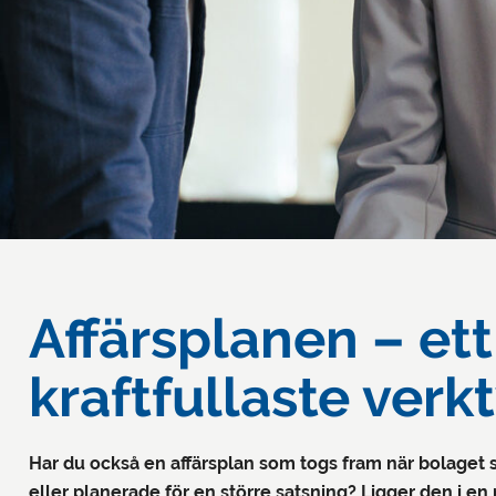
Affärsplanen – ett
kraftfullaste verk
Har du också en affärsplan som togs fram när bolaget st
eller planerade för en större satsning? Ligger den i 