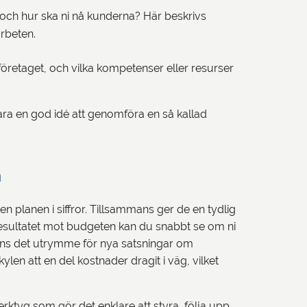
 och hur ska ni nå kunderna? Här beskrivs
rbeten.
 företaget, och vilka kompetenser eller resurser
ara en god idé att genomföra en så kallad
n
n planen i siffror. Tillsammans ger de en tydlig
 resultatet mot budgeten kan du snabbt se om ni
inns det utrymme för nya satsningar om
kylen att en del kostnader dragit i väg, vilket
rktyg som gör det enklare att styra, följa upp