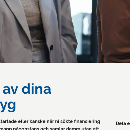
 av dina
tyg
artade eller kanske när ni sökte finansiering
Dela e
en mapp någonstans och samlar damm utan att