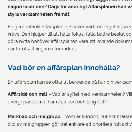
någon läser den? Dags för ändring! Affärsplanen kan var
styra verksamheten framåt.
En genomtänkt affärsplan beskriver vart företaget är på vä
krävs. Den hjälper till att hålla fokus, fatta bättre beslut o
göra nytta behöver affärsplanen vara ett levande dokum
när förutsättningarna förändras.
Vad bör en affärsplan innehålla?
En affärsplan kan se olika ut beroende på hur din verksamh
Affärsidé och mål
– Vad är syftet med verksamheten? Vilk
övergripande mål har ni på kort och lång sikt?
Marknad och målgrupp
– Vem är kunden, hur ser marknad
bild av målgruppen gör det enklare att prioritera rätt aktivi