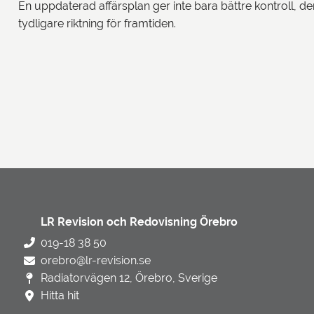
En uppdaterad affärsplan ger inte bara bättre kontroll, d
tydligare riktning för framtiden.
LR Revision och Redovisning Örebro
019-18 38 50
orebro@lr-revision.se
Radiatorvägen 12, Örebro, Sverige
Hitta hit