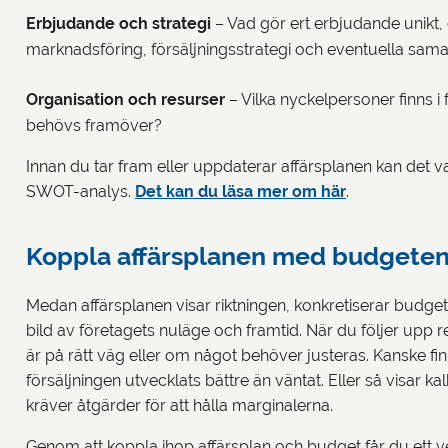
Erbjudande och strategi
– Vad gör ert erbjudande unikt,
marknadsföring, försäljningsstrategi och eventuella sama
Organisation och resurser
– Vilka nyckelpersoner finns i
behövs framöver?
Innan du tar fram eller uppdaterar affärsplanen kan det v
SWOT-analys.
Det kan du läsa mer om här
.
Koppla affärsplanen med budgete
Medan affärsplanen visar riktningen, konkretiserar budgete
bild av företagets nuläge och framtid. När du följer upp
är på rätt väg eller om något behöver justeras. Kanske f
försäljningen utvecklats bättre än väntat. Eller så visar kal
kräver åtgärder för att hålla marginalerna.
Genom att koppla ihop affärsplan och budget får du ett ve