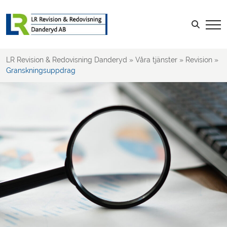
Granskningsuppdrag
Skatt
Sök efter:
Anpassade tjänster
LR Revision & Redovisning Danderyd
»
Våra tjänster
»
Revision
»
Granskningsuppdrag
LOGGA IN