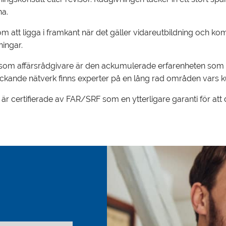
na.
om att ligga i framkant när det gäller vidareutbildning och kom
ningar.
n som affärsrådgivare är den ackumulerade erfarenheten som v
kande nätverk finns experter på en lång rad områden vars kuns
r certifierade av FAR/SRF som en ytterligare garanti för att du