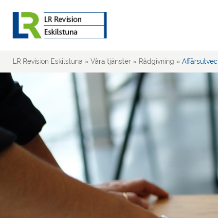
LR Revision Eskilstuna
»
Våra tjänster
»
Rådgivning
»
Affärsutvec