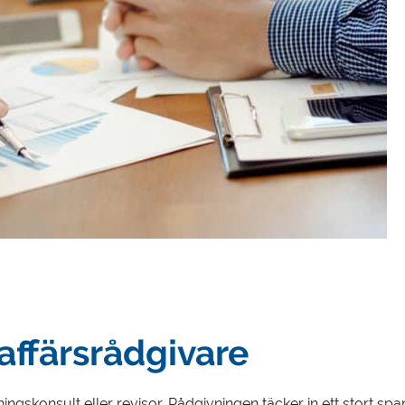
affärsrådgivare
ngskonsult eller revisor. Rådgivningen täcker in ett stort span