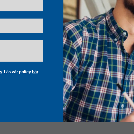
y. Läs vår policy
här
.