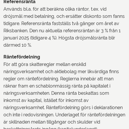
Referensränta
Används bl.a. för att beräkna olika räntor, t.ex. vid
dröjsmål med betalning, och ersätter diskonto som fanns
tidigare. Referensränta fastställs två gånger om året av
Riksbanken. Den nu aktuella referensräntan är 3 % från 1
januari 2025 (tidigare 4 %). Högsta dröjsmålsränta blir
därmed 10 %.
Räntefördelning
För att göra skatteregler mellan enskild
näringsverksamhet och aktiebolag mer likvärdiga finns
regler om räntefördelning. Reglerna innebär att man
räknar fram en schablonmässig ränta på kapitalet i
näringsverksamheten. Denna ränta beskattas som
inkomst av kapital, istället för inkomst av
näringsverksamhet. Räntefördelning görs i deklarationen
och inte i redovisningen. Underlaget för räntefördelningen
är skillnaden mellan tillgångar och skulder vid