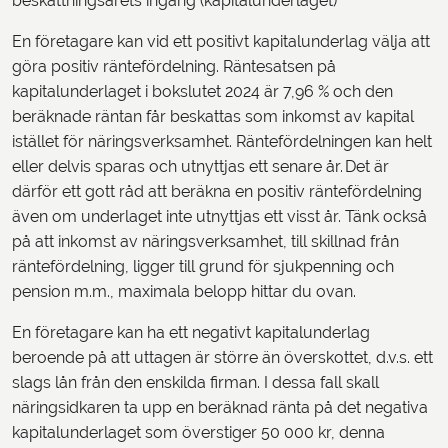
beskattningsårets ingång (kapitalunderlaget)
En företagare kan vid ett positivt kapitalunderlag välja att
göra positiv räntefördelning. Räntesatsen på
kapitalunderlaget i bokslutet 2024 är 7,96 % och den
beräknade räntan får beskattas som inkomst av kapital
istället för näringsverksamhet. Räntefördelningen kan helt
eller delvis sparas och utnyttjas ett senare år. Det är
därför ett gott råd att beräkna en positiv räntefördelning
även om underlaget inte utnyttjas ett visst år. Tänk också
på att inkomst av näringsverksamhet, till skillnad från
räntefördelning, ligger till grund för sjukpenning och
pension m.m., maximala belopp hittar du ovan.
En företagare kan ha ett negativt kapitalunderlag
beroende på att uttagen är större än överskottet, d.v.s. ett
slags lån från den enskilda firman. I dessa fall skall
näringsidkaren ta upp en beräknad ränta på det negativa
kapitalunderlaget som överstiger 50 000 kr, denna