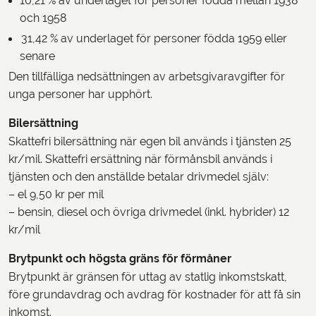
10,21 % av underlaget för personer födda mellan 1938
och 1958
31,42 % av underlaget för personer födda 1959 eller
senare
Den tillfälliga nedsättningen av arbetsgivaravgifter för
unga personer har upphört.
Bilersättning
Skattefri bilersättning när egen bil används i tjänsten 25
kr/mil. Skattefri ersättning när förmånsbil används i
tjänsten och den anställde betalar drivmedel själv:
– el 9,50 kr per mil
– bensin, diesel och övriga drivmedel (inkl. hybrider) 12
kr/mil
Brytpunkt och högsta gräns för förmåner
Brytpunkt är gränsen för uttag av statlig inkomstskatt,
före grundavdrag och avdrag för kostnader för att få sin
inkomst.