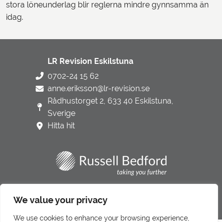
stora löneunderlag blir reglerna mindre gynnsamma än
idag.
LR Revision Eskilstuna
0702-24 15 62
anne.eriksson@lr-revision.se
Rådhustorget 2, 633 40 Eskilstuna,
Sverige
Hitta hit
Integritetspolicy
We value your privacy
Underbiträden
We use cookies to enhance your browsing experience,
Klagomålshantering