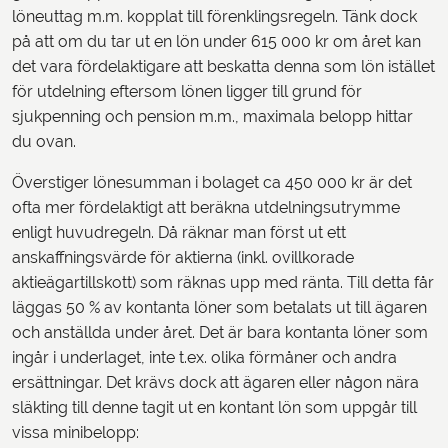
löneuttag m.m. kopplat till förenklingsregeln. Tänk dock
på att om du tar ut en lön under 615 000 kr om året kan
det vara fördelaktigare att beskatta denna som lön istället
för utdelning eftersom lönen ligger till grund för
sjukpenning och pension m.m., maximala belopp hittar
du ovan.
Överstiger lönesumman i bolaget ca 450 000 kr är det
ofta mer fördelaktigt att beräkna utdelningsutrymme
enligt huvudregeln. Då räknar man först ut ett
anskaffningsvärde för aktierna (inkl. ovillkorade
aktieägartillskott) som räknas upp med ränta. Till detta får
läggas 50 % av kontanta löner som betalats ut till ägaren
och anställda under året. Det är bara kontanta löner som
ingår i underlaget, inte t.ex. olika förmåner och andra
ersättningar. Det krävs dock att ägaren eller någon nära
släkting till denne tagit ut en kontant lön som uppgår till
vissa minibelopp: