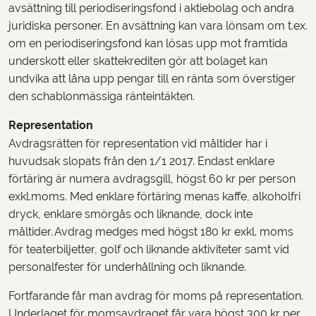
avsättning till periodiseringsfond i aktiebolag och andra
juridiska personer. En avsättning kan vara lönsam om t.ex.
om en periodiseringsfond kan lösas upp mot framtida
underskott eller skattekrediten gör att bolaget kan
undvika att låna upp pengar till en ränta som överstiger
den schablonmässiga ränteintäkten.
Representation
Avdragsrätten för representation vid måltider har i
huvudsak slopats från den 1/1 2017. Endast enklare
förtäring är numera avdragsgill, högst 60 kr per person
exkl.moms. Med enklare förtäring menas kaffe, alkoholfri
dryck, enklare smörgås och liknande, dock inte
måltider. Avdrag medges med högst 180 kr exkl. moms
för teaterbiljetter, golf och liknande aktiviteter samt vid
personalfester för underhållning och liknande.
Fortfarande får man avdrag för moms på representation.
Underlaget för momsavdraget får vara högst 300 kr per