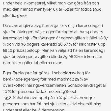
under hela inkomståret, vilket man kan göra från och
med den månad man fyller 63 år (62 år för födda 1960
eller tidigare).
De ovan angivna avgifterna gäller vid sju karensdagar i
sjukförsäkringen. Väljer egenföretagen att ha 14 dagars
karensdag i sjukförsäkringen är egenavgiften istället 28,87
% och vid 30 dagars karenstid 28,67 % för inkomster upp
till 10 prisbasbelopp. Man kan välja att ha en karensdag i
sjukförsäkringen, avgiften blir då 29,08 % För inkomster
därutöver gäller tabellerna ovan.
Egenföretagare får göra ett schablonavdrag för
beräknade egenavgifter med maximalt 25 % av
överskottet i näringsverksamheten. Schablonavdraget är
10 % för personer födda mellan 1938 och
1958. Schablonavdraget på 10 % gäller även yngre
personer som har fått hel sjuk eller aktivitetsersättning
under året eller hel ålderspension.