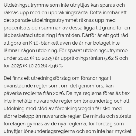
Utdelningsutrymme som inte utnyttjas kan sparas och
räknas upp med en uppräkningsränta. Detta innebär att
det sparade utdelningsutrymmet räknas upp med
procentsats och summan av dessa ligga till grund för en
lågbeskattad utdelning i framtiden. Därför är ett gott råd
att göra en K 10-blankett även de år när bolaget inte
lämnar någon utdelning. För sparat utdelningsutrymme
under 2024 (K 10 2025) är uppräkningsräntan 5,62 % och
för 2025 (K 10 2026) 4,96 %.
Det finns ett utredningsförslag om förändringar i
ovanstående regler som, om det genomförs, kan
påverka reglerna från 2026. De nya reglerna föreslås t.ex.
inte innehålla nuvarande regler om löneunderlag och att
utdelning med stöd av förenklingsregeln får ske med
större belopp än nuvarande regler. De minsta och största
företagen gynnas av de nya reglerna, för företag som
utnyttjar löneunderlagsreglerna och som inte har mycket