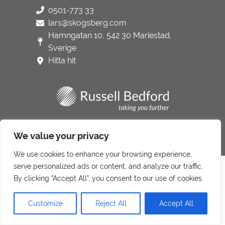
0501-773 33
lars@skogsberg.com
Hamngatan 10, 542 30 Mariestad,
Sverige
Hitta hit
Integritetspolicy
We value your privacy
Underbiträden
We use cookies to enhance your browsing experience,
Klagomålshantering
serve personalized ads or content, and analyze our traffic.
Denna webbplats använder cookies för att förbättra din
By clicking "Accept All", you consent to our use of cookies.
upplevelse.
Läs mer om vår integritetspolicy här.
Gå till LR Revision & Redovisning
Customize
Reject All
Accept All
GODKÄNN