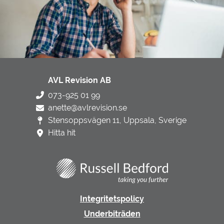
AVL Revision AB
073-925 01 99
anette@avlrevision.se
Stensoppsvägen 11, Uppsala, Sverige
Hitta hit
Integritetspolicy
Underbiträden