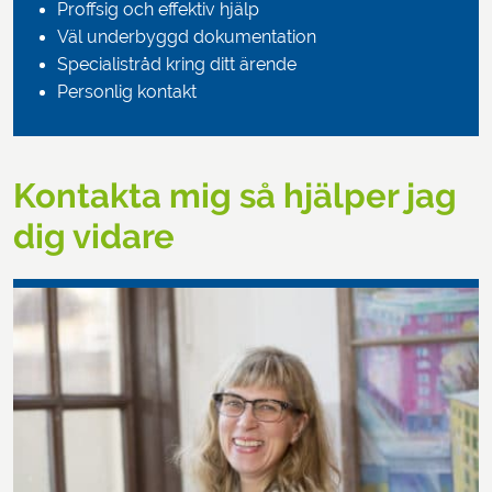
Proffsig och effektiv hjälp
Väl underbyggd dokumentation
Specialistråd kring ditt ärende
Personlig kontakt
Kontakta mig så hjälper jag
dig vidare