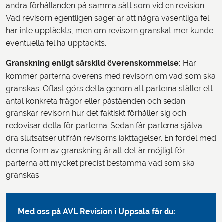
andra förhållanden på samma sätt som vid en revision.
Vad revisorn egentligen säger är att några väsentliga fel
har inte upptäckts, men om revisorn granskat mer kunde
eventuella fel ha upptäckts.
Granskning enligt särskild överenskommelse:
Här
kommer parterna överens med revisorn om vad som ska
granskas. Oftast görs detta genom att parterna ställer ett
antal konkreta frågor eller påståenden och sedan
granskar revisorn hur det faktiskt förhåller sig och
redovisar detta för parterna. Sedan får parterna själva
dra slutsatser utifrån revisorns iakttagelser. En fördel med
denna form av granskning är att det är möjligt för
parterna att mycket precist bestämma vad som ska
granskas.
Med oss på AVL Revision i Uppsala får du: