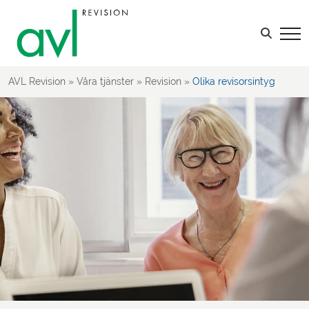
Sök efter:
LOGGA IN
AVL Revision
»
Våra tjänster
»
Revision
»
Olika revisorsintyg